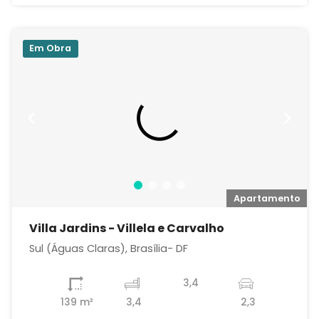
Em Obra
o
Apartamento
Villa Jardins - Villela e Carvalho
Sul (Águas Claras), Brasília- DF
3,4
139 m²
3,4
2,3