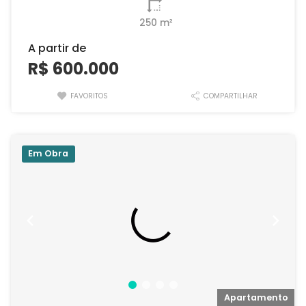
250 m²
A partir de
R$ 600.000
FAVORITOS
COMPARTILHAR
Em Obra
o
Apartamento