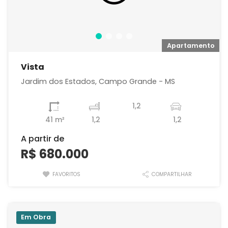
o
Apartamento
Vista
Jardim dos Estados, Campo Grande - MS
1,2
41 m²
1,2
1,2
A partir de
R$ 680.000
FAVORITOS
COMPARTILHAR
Em Obra