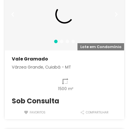
o
Lote em Condomínio
Vale Gramado
Várzea Grande, Cuiabá - MT
1500 m²
Sob Consulta
FAVORITOS
COMPARTILHAR