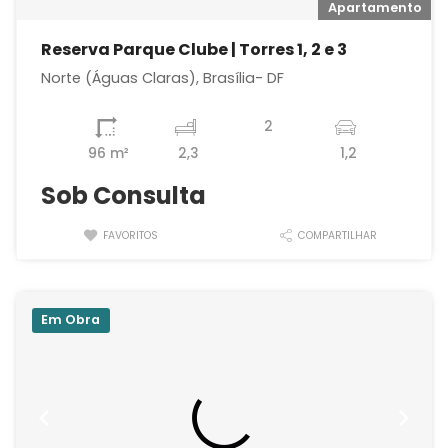
o
Apartamento
Reserva Parque Clube | Torres 1, 2 e 3
Norte (Águas Claras), Brasília- DF
2
96 m²
2,3
1,2
Sob Consulta
FAVORITOS
COMPARTILHAR
Em Obra