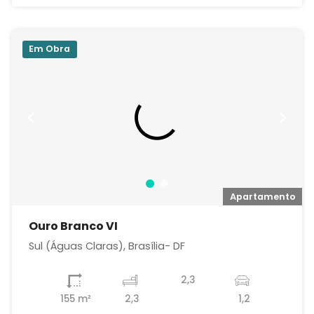
Em Obra
o
Apartamento
Ouro Branco VI
Sul (Águas Claras), Brasília- DF
2,3
155 m²
2,3
1,2