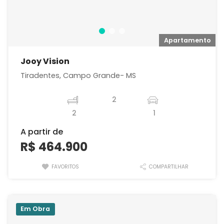
o
Apartamento
Jooy Vision
Tiradentes, Campo Grande- MS
2
2
1
A partir de
R$ 464.900
FAVORITOS
COMPARTILHAR
Em Obra