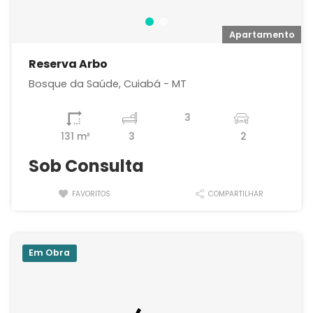
o
Apartamento
Reserva Arbo
Bosque da Saúde, Cuiabá - MT
3
131 m²
3
2
Sob Consulta
FAVORITOS
COMPARTILHAR
Em Obra