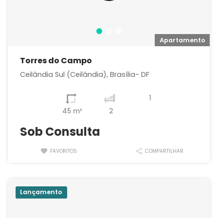
o
Apartamento
Torres do Campo
Ceilândia Sul (Ceilândia), Brasília- DF
1
45 m²
2
Sob Consulta
FAVORITOS
COMPARTILHAR
Lançamento