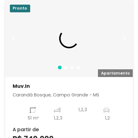
Pronto
o
Apartamento
Muv.In
Carandá Bosque, Campo Grande - MS
1,2,3
51 m²
1,2,3
1,2
A partir de