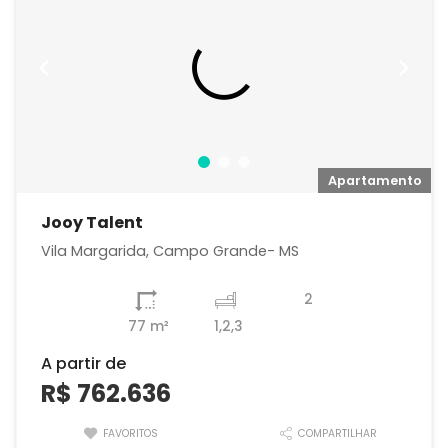
o
Apartamento
Jooy Talent
Vila Margarida, Campo Grande- MS
2
77 m²
1,2,3
A partir de
R$ 762.636
FAVORITOS
COMPARTILHAR