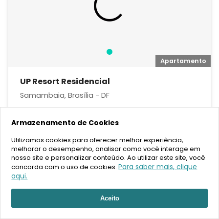
Apartamento
UP Resort Residencial
Samambaia, Brasília - DF
2
Armazenamento de Cookies
54 m²
2,3
1
Utilizamos cookies para oferecer melhor experiência,
melhorar o desempenho, analisar como você interage em
Sob Consulta
nosso site e personalizar conteúdo. Ao utilizar este site, você
Para saber mais, clique
concorda com o uso de cookies.
FAVORITOS
COMPARTILHAR
aqui.
Aceito
Lançamento