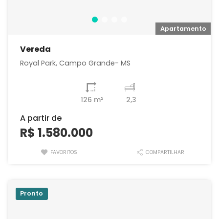
o
Apartamento
Vereda
Royal Park, Campo Grande- MS
126 m²
2,3
A partir de
R$ 1.580.000
FAVORITOS
COMPARTILHAR
Pronto