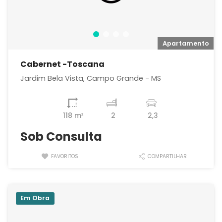
o
Apartamento
Cabernet -Toscana
Jardim Bela Vista, Campo Grande - MS
118 m²
2
2,3
Sob Consulta
FAVORITOS
COMPARTILHAR
Em Obra