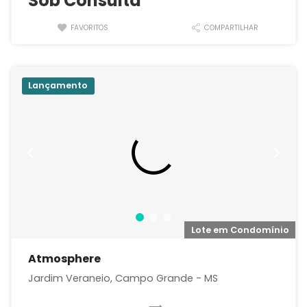
Sob Consulta
FAVORITOS
COMPARTILHAR
Lançamento
o
Lote em Condomínio
Atmosphere
Jardim Veraneio, Campo Grande - MS