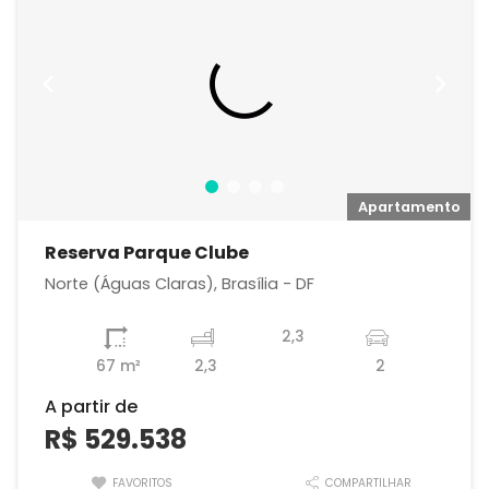
o
Apartamento
Reserva Parque Clube
Norte (Águas Claras), Brasília - DF
2,3
67 m²
2,3
2
A partir de
R$ 529.538
FAVORITOS
COMPARTILHAR