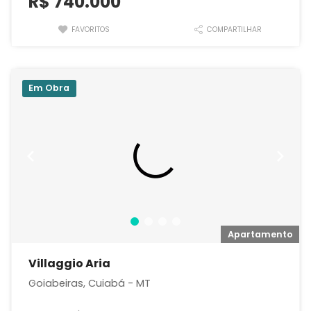
R$ 740.000
FAVORITOS
COMPARTILHAR
Em Obra
o
Apartamento
Villaggio Aria
Goiabeiras, Cuiabá - MT