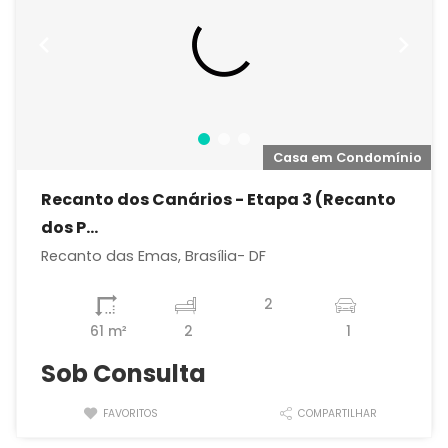
o
Casa em Condomínio
Recanto dos Canários - Etapa 3 (Recanto
dos P...
Recanto das Emas, Brasília- DF
2
61 m²
2
1
Sob Consulta
FAVORITOS
COMPARTILHAR