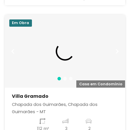
Em Obra
o
Casa em Condomínio
Villa Gramado
Chapada dos Guimarães, Chapada dos
Guimarães - MT
112 m²
3
2