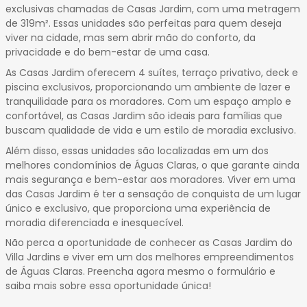
50
exclusivas chamadas de Casas Jardim, com uma metragem
de 319m². Essas unidades são perfeitas para quem deseja
51
viver na cidade, mas sem abrir mão do conforto, da
52
privacidade e do bem-estar de uma casa.
53
As Casas Jardim oferecem 4 suítes, terraço privativo, deck e
54
piscina exclusivos, proporcionando um ambiente de lazer e
55
tranquilidade para os moradores. Com um espaço amplo e
56
confortável, as Casas Jardim são ideais para famílias que
57
buscam qualidade de vida e um estilo de moradia exclusivo.
58
Além disso, essas unidades são localizadas em um dos
59
melhores condomínios de Águas Claras, o que garante ainda
mais segurança e bem-estar aos moradores. Viver em uma
das Casas Jardim é ter a sensação de conquista de um lugar
único e exclusivo, que proporciona uma experiência de
moradia diferenciada e inesquecível.
Não perca a oportunidade de conhecer as Casas Jardim do
Villa Jardins e viver em um dos melhores empreendimentos
de Águas Claras. Preencha agora mesmo o formulário e
saiba mais sobre essa oportunidade única!