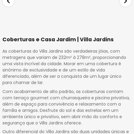
32
33
34
35
36
Coberturas e Casa Jardim | Villa Jardins
37
38
As coberturas do Villa Jardins são verdadeiras jóias, com
39
metragens que variam de 232m² à 278m², proporcionando
40
uma vista incrível da cidade. Morar em uma cobertura é
41
sinônimo de exclusividade e de um estilo de vida
diferenciado, além de ser a conquista de um lugar único
42
para chamar de lar.
43
Com acabamento de alto padrão, as coberturas contam
44
com terraço gourmet com churrasqueira e piscina privativa,
45
além de espaço para convivência e relaxamento com a
46
família e amigos. Desfrute do sol e das estrelas em um
47
ambiente único e privativo, sem abrir mão do conforto e
48
segurança que o Villa Jardins oferece.
49
Outro diferencial do Villa Jardins são duas unidades únicas e