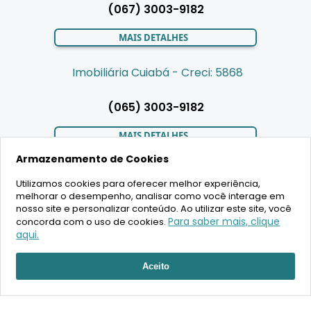
(067) 3003-9182
MAIS DETALHES
Imobiliária Cuiabá - Creci: 5868
(065) 3003-9182
MAIS DETALHES
Armazenamento de Cookies
Utilizamos cookies para oferecer melhor experiência,
LIGAMOS PARA VOCÊ
melhorar o desempenho, analisar como você interage em
nosso site e personalizar conteúdo. Ao utilizar este site, você
Para saber mais, clique
concorda com o uso de cookies.
aqui.
2020 Copyright - BR House Inteligência Imobiliária LTDA -
Aceito
16.630.405/0001-43 - CRECI 19701 - Todos os direitos reservados