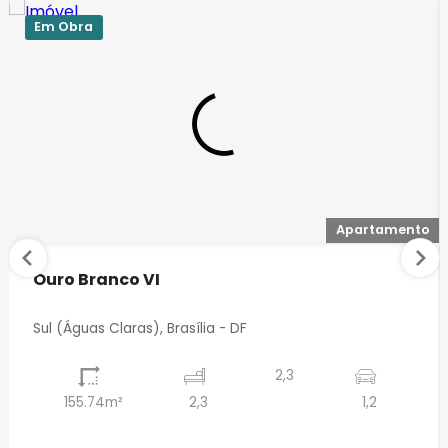
Em Obra
Apartamento
Ouro Branco VI
Sul (Águas Claras), Brasília - DF
2,3
155.74m²
2,3
1,2
⠀