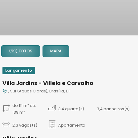
1
2
(59) FOTOS
MAPA
3
4
5
Lançamento
6
Villa Jardins - Villela e Carvalho
7
, Sul (Águas Claras), Brasília, DF
8
9
de 111 m² até
10
3,4 quarto(s)
3,4 banheiros(s)
139 m²
11
12
2,3 vagas(s)
Apartamento
13