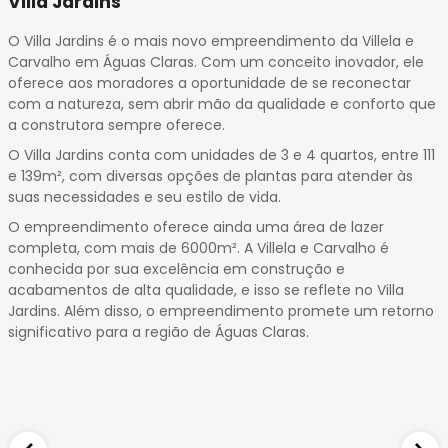
Villa Jardins
14
15
O Villa Jardins é o mais novo empreendimento da Villela e
16
Carvalho em Águas Claras. Com um conceito inovador, ele
17
oferece aos moradores a oportunidade de se reconectar
com a natureza, sem abrir mão da qualidade e conforto que
18
a construtora sempre oferece.
19
O Villa Jardins conta com unidades de 3 e 4 quartos, entre 111
20
e 139m², com diversas opções de plantas para atender às
21
suas necessidades e seu estilo de vida.
22
O empreendimento oferece ainda uma área de lazer
23
completa, com mais de 6000m². A Villela e Carvalho é
24
conhecida por sua excelência em construção e
25
acabamentos de alta qualidade, e isso se reflete no Villa
26
Jardins. Além disso, o empreendimento promete um retorno
27
significativo para a região de Águas Claras.
28
29
30
31