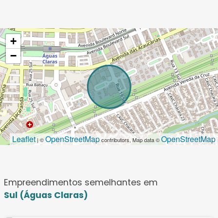
+
−
Leaflet
OpenStreetMap
OpenStreetMap
| ©
contributors, Map data ©
Empreendimentos semelhantes em
Sul (Águas Claras)