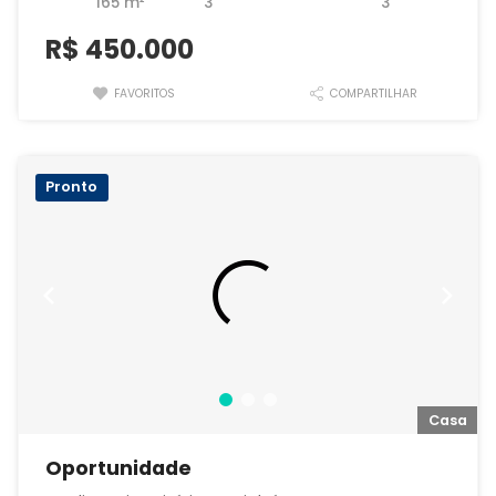
165 m²
3
3
R$
450.000
FAVORITOS
COMPARTILHAR
Pronto
a
Casa
Oportunidade