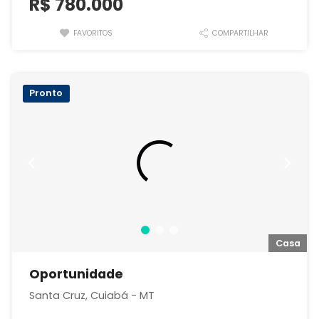
R$
780.000
FAVORITOS
COMPARTILHAR
Pronto
a
Casa
Oportunidade
Santa Cruz, Cuiabá - MT