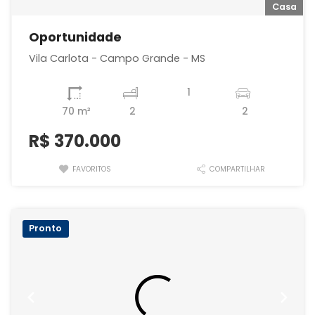
a
Casa
Oportunidade
Vila Carlota - Campo Grande - MS
1
70 m²
2
2
R$
370.000
FAVORITOS
COMPARTILHAR
Pronto