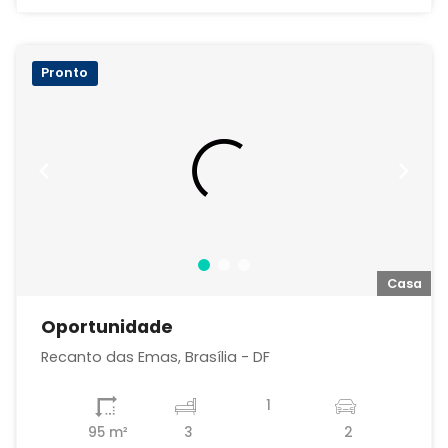
Pronto
a
Casa
Oportunidade
Recanto das Emas, Brasília - DF
1
95 m²
3
2