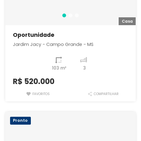
a
Casa
Oportunidade
Jardim Jacy - Campo Grande - MS
103 m²
3
R$
520.000
FAVORITOS
COMPARTILHAR
Pronto