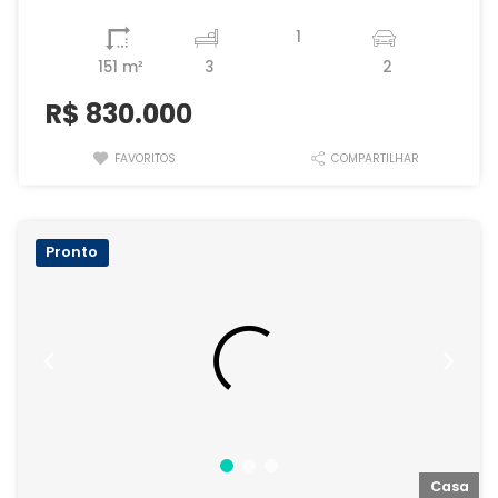
1
151 m²
3
2
R$
830.000
FAVORITOS
COMPARTILHAR
Pronto
a
Casa