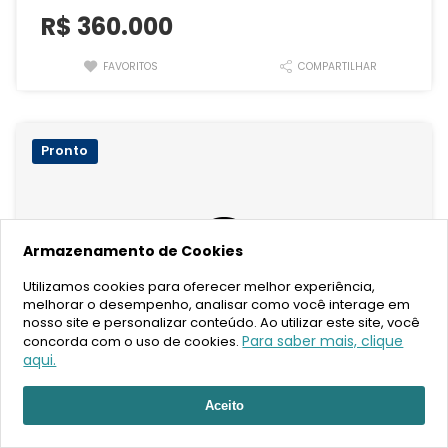
R$
360.000
FAVORITOS
COMPARTILHAR
Pronto
Armazenamento de Cookies
Utilizamos cookies para oferecer melhor experiência,
melhorar o desempenho, analisar como você interage em
nosso site e personalizar conteúdo. Ao utilizar este site, você
Para saber mais, clique
concorda com o uso de cookies.
aqui.
a
Casa
Oportunidade
Aceito
Setor Habitacional Vicente Pires - Trecho 3, Brasília