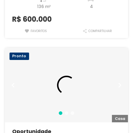
136 m²
4
R$
600.000
FAVORITOS
COMPARTILHAR
Pronto
a
Casa
Oportunidade