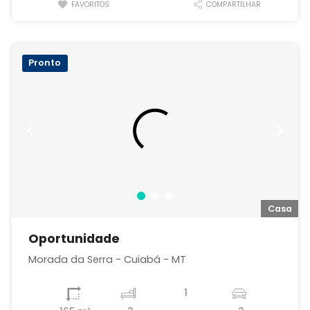
FAVORITOS
COMPARTILHAR
Pronto
a
Casa
Oportunidade
Morada da Serra - Cuiabá - MT
1