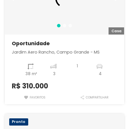
a
Casa
Oportunidade
Jardim Aero Rancho, Campo Grande - MS
1
38 m²
3
4
R$
310.000
FAVORITOS
COMPARTILHAR
Pronto