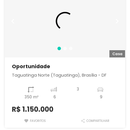
a
Casa
Oportunidade
Taguatinga Norte (Taguatinga), Brasília - DF
3
350 m²
6
9
R$
1.150.000
FAVORITOS
COMPARTILHAR