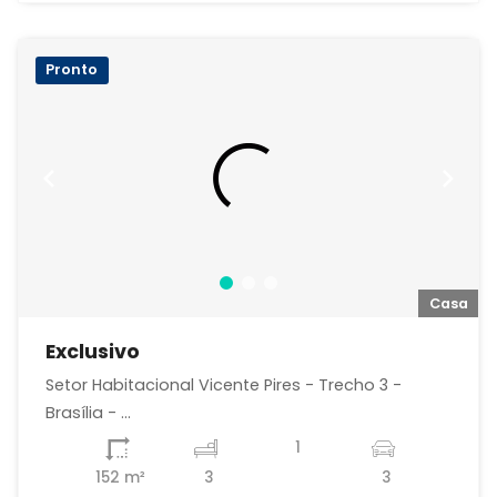
Pronto
a
Casa
Exclusivo
Setor Habitacional Vicente Pires - Trecho 3 -
Brasília - ...
1
152 m²
3
3