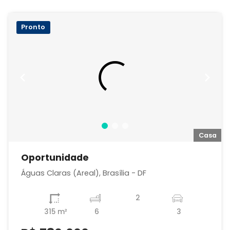
Pronto
a
Casa
Oportunidade
Águas Claras (Areal), Brasília - DF
2
315 m²
6
3