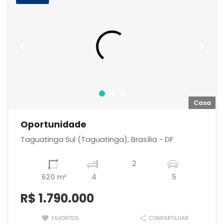
a
Casa
Oportunidade
Taguatinga Sul (Taguatinga), Brasília - DF
2
620 m²
4
5
R$
1.790.000
FAVORITOS
COMPARTILHAR