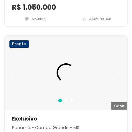
R$
1.050.000
FAVORITOS
COMPARTILHAR
Pronto
a
Casa
Exclusivo
Panamá - Campo Grande - MS