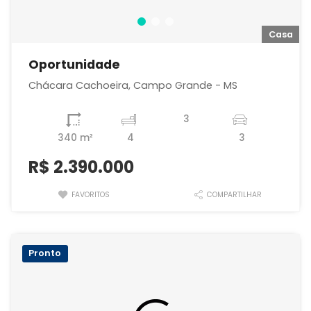
a
Casa
Oportunidade
Chácara Cachoeira, Campo Grande - MS
3
340 m²
4
3
R$
2.390.000
FAVORITOS
COMPARTILHAR
Pronto