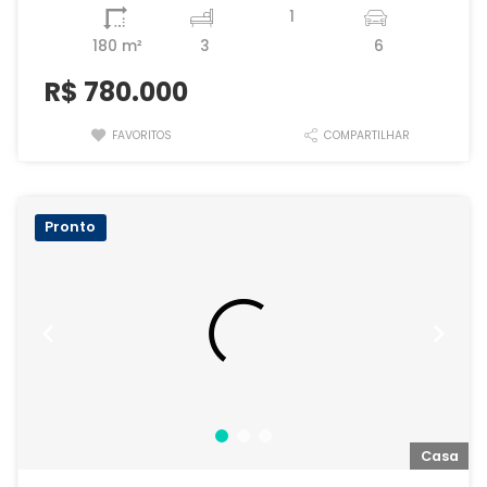
1
180 m²
3
6
R$
780.000
FAVORITOS
COMPARTILHAR
Pronto
a
Casa