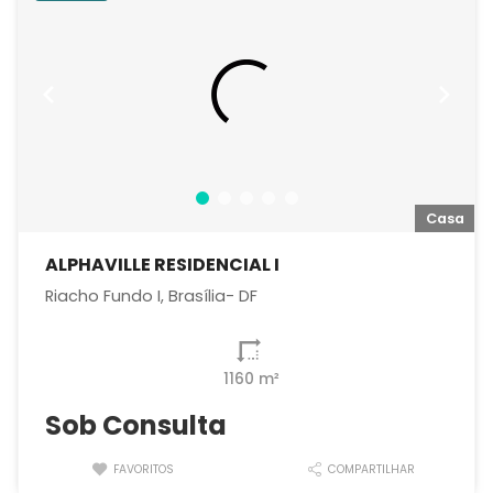
a
Casa
ALPHAVILLE RESIDENCIAL I
Riacho Fundo I, Brasília- DF
1160 m²
Sob Consulta
FAVORITOS
COMPARTILHAR