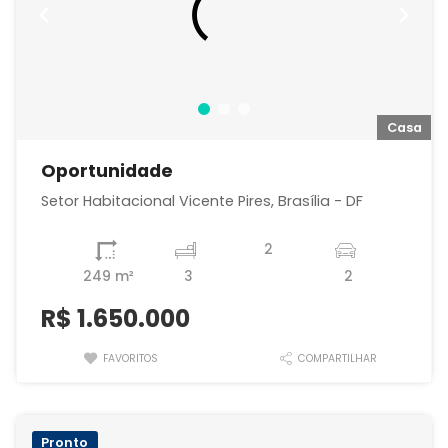
a
Casa
Oportunidade
Setor Habitacional Vicente Pires, Brasília - DF
2
249 m²
3
2
R$
1.650.000
FAVORITOS
COMPARTILHAR
Pronto