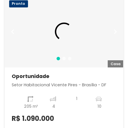
Pronto
a
Casa
Oportunidade
Setor Habitacional Vicente Pires - Brasília - DF
1
205 m²
4
10
R$
1.090.000