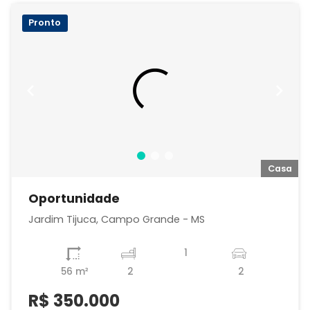
Pronto
a
Casa
Oportunidade
Jardim Tijuca, Campo Grande - MS
1
56 m²
2
2
R$
350.000