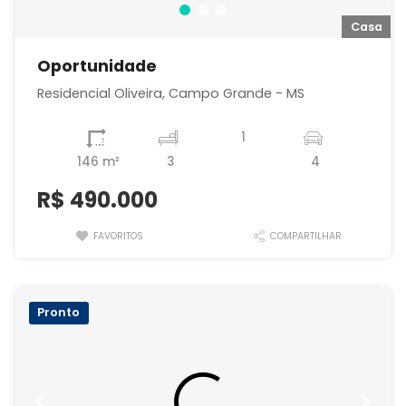
a
Casa
Oportunidade
Residencial Oliveira, Campo Grande - MS
1
146 m²
3
4
R$
490.000
FAVORITOS
COMPARTILHAR
Pronto