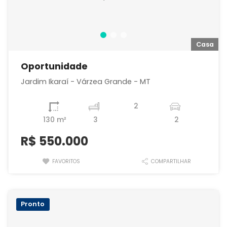
a
Casa
Oportunidade
Jardim Ikaraí - Várzea Grande - MT
2
130 m²
3
2
R$
550.000
FAVORITOS
COMPARTILHAR
Pronto