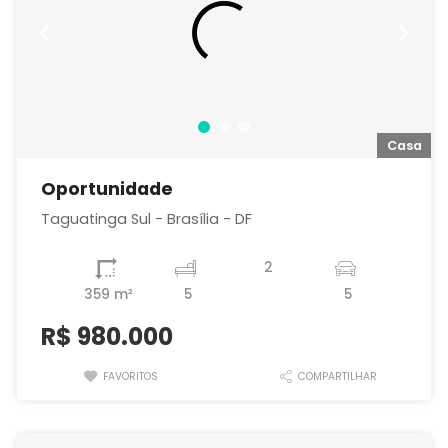
a
Casa
Oportunidade
Taguatinga Sul - Brasília - DF
2
359 m²
5
5
R$
980.000
FAVORITOS
COMPARTILHAR