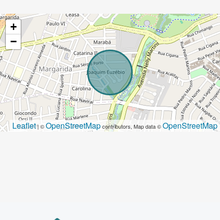
+
−
Leaflet
OpenStreetMap
OpenStreetMap
| ©
contributors, Map data ©