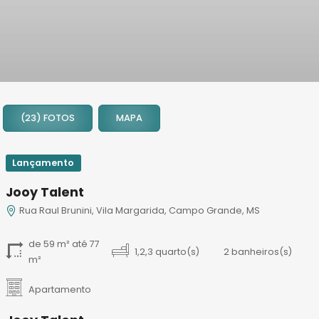
1
2
(23) FOTOS
MAPA
3
4
5
Lançamento
6
Jooy Talent
7
Rua Raul Brunini, Vila Margarida, Campo Grande, MS
8
9
de 59 m² até 77
10
1,2,3 quarto(s)
2 banheiros(s)
m²
11
12
Apartamento
13