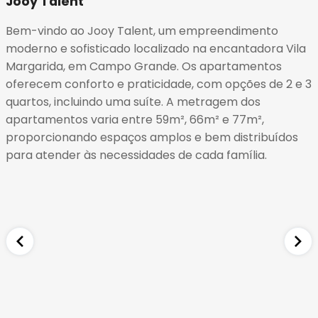
Jooy Talent
14
15
Bem-vindo ao Jooy Talent, um empreendimento
16
moderno e sofisticado localizado na encantadora Vila
17
Margarida, em Campo Grande. Os apartamentos
18
oferecem conforto e praticidade, com opções de 2 e 3
19
quartos, incluindo uma suíte. A metragem dos
20
apartamentos varia entre 59m², 66m² e 77m²,
21
proporcionando espaços amplos e bem distribuídos
22
para atender às necessidades de cada família.
23