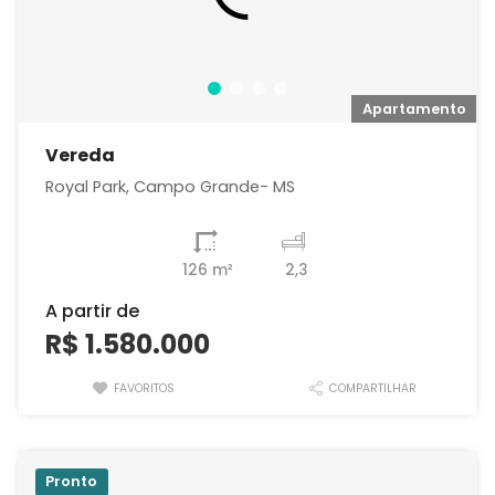
o
Apartamento
Vereda
Royal Park, Campo Grande- MS
126 m²
2,3
A partir de
R$ 1.580.000
FAVORITOS
COMPARTILHAR
Pronto