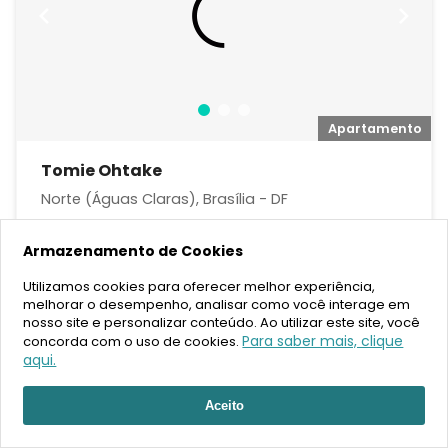
o
Apartamento
Tomie Ohtake
Norte (Águas Claras), Brasília - DF
2,3,4,5 ou
Armazenamento de Cookies
mais
89 m²
3,4
2,3
Utilizamos cookies para oferecer melhor experiência,
melhorar o desempenho, analisar como você interage em
Sob Consulta
nosso site e personalizar conteúdo. Ao utilizar este site, você
Para saber mais, clique
concorda com o uso de cookies.
FAVORITOS
COMPARTILHAR
aqui.
Aceito
Pré-Lançamento