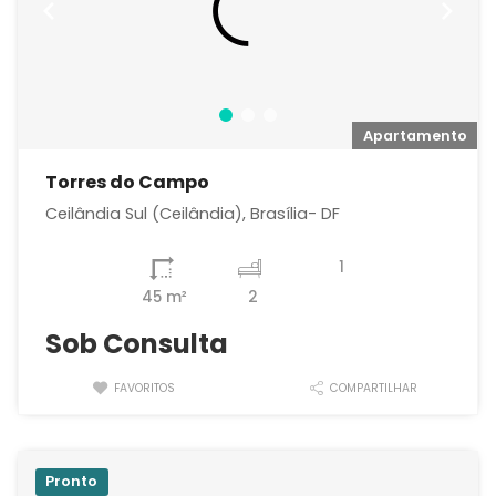
o
Apartamento
Torres do Campo
Ceilândia Sul (Ceilândia), Brasília- DF
1
45 m²
2
Sob Consulta
FAVORITOS
COMPARTILHAR
Pronto