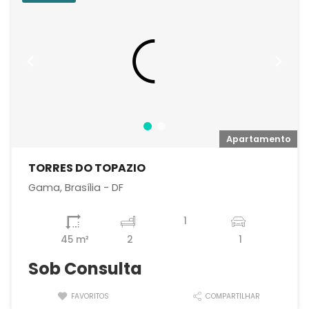
o
Apartamento
TORRES DO TOPAZIO
Gama, Brasília - DF
1
45 m²
2
1
Sob Consulta
FAVORITOS
COMPARTILHAR