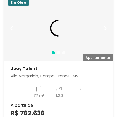
Em Obra
o
Apartamento
Jooy Talent
Vila Margarida, Campo Grande- MS
2
77 m²
1,2,3
A partir de
R$ 762.636