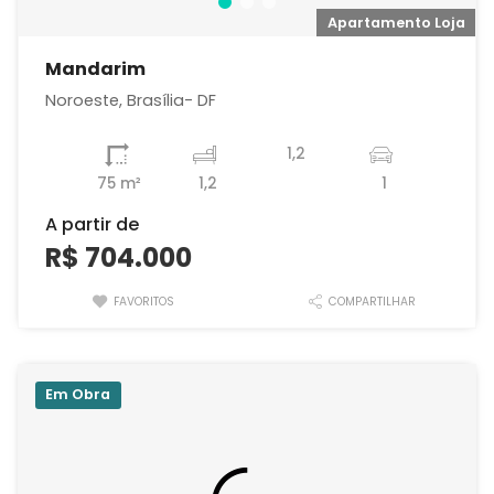
a
Apartamento Loja
Mandarim
Noroeste, Brasília- DF
1,2
75 m²
1,2
1
A partir de
R$ 704.000
FAVORITOS
COMPARTILHAR
Em Obra