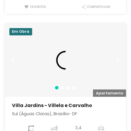
FAVORITOS
COMPARTILHAR
Em Obra
o
Apartamento
Villa Jardins - Villela e Carvalho
Sul (Águas Claras), Brasília- DF
3,4