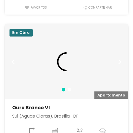
FAVORITOS
COMPARTILHAR
Em Obra
o
Apartamento
Ouro Branco VI
Sul (Águas Claras), Brasília- DF
2,3