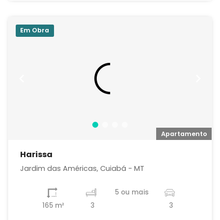
Em Obra
o
Apartamento
Harissa
Jardim das Américas, Cuiabá - MT
5 ou mais
165 m²
3
3