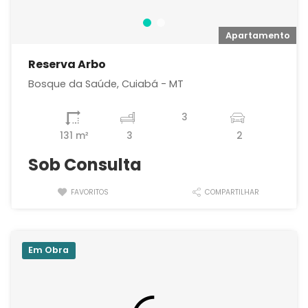
o
Apartamento
Reserva Arbo
Bosque da Saúde, Cuiabá - MT
3
131 m²
3
2
Sob Consulta
FAVORITOS
COMPARTILHAR
Em Obra