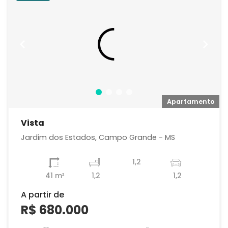
o
Apartamento
Vista
Jardim dos Estados, Campo Grande - MS
1,2
41 m²
1,2
1,2
A partir de
R$ 680.000