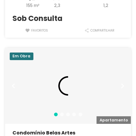
155 m²
2,3
1,2
Sob Consulta
FAVORITOS
COMPARTILHAR
Em Obra
o
Apartamento
Condomínio Belas Artes