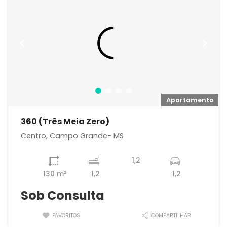
o
Apartamento
360 (Três Meia Zero)
Centro, Campo Grande- MS
1,2
130 m²
1,2
1,2
Sob Consulta
FAVORITOS
COMPARTILHAR