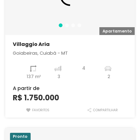
o
Apartamento
Villaggio Aria
Goiabeiras, Cuiabá - MT
4
137 m²
3
2
A partir de
R$ 1.750.000
FAVORITOS
COMPARTILHAR
Pronto