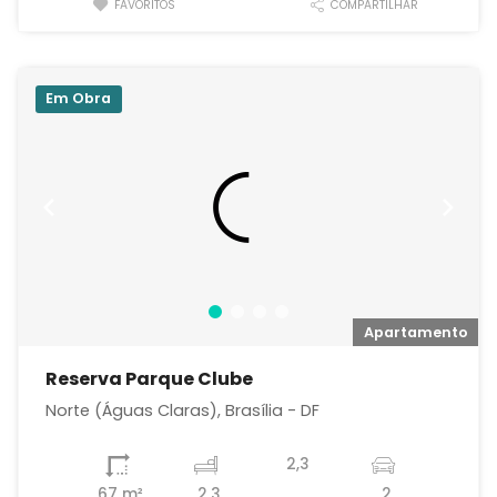
FAVORITOS
COMPARTILHAR
Em Obra
o
Apartamento
Reserva Parque Clube
Norte (Águas Claras), Brasília - DF
2,3
67 m²
2,3
2