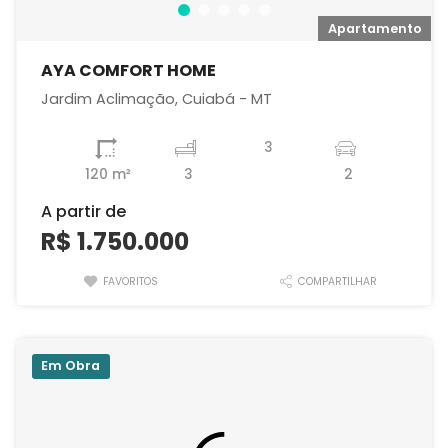
o
Apartamento
AYA COMFORT HOME
Jardim Aclimação, Cuiabá - MT
3
120 m²
3
2
A partir de
R$ 1.750.000
FAVORITOS
COMPARTILHAR
Em Obra