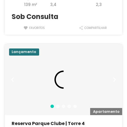
139 m²
3,4
2,3
Sob Consulta
FAVORITOS
COMPARTILHAR
Lançamento
o
Apartamento
Reserva Parque Clube | Torre 4