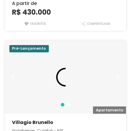
A partir de
R$ 430.000
FAVORITOS
COMPARTILHAR
Pré-Lançamento
o
Apartamento
Villagio Brunello
Goiabeiras, Cuiabá - MT