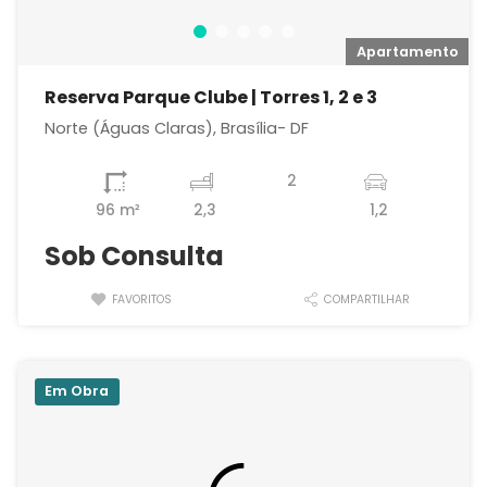
o
Apartamento
Reserva Parque Clube | Torres 1, 2 e 3
Norte (Águas Claras), Brasília- DF
2
96 m²
2,3
1,2
Sob Consulta
FAVORITOS
COMPARTILHAR
Em Obra