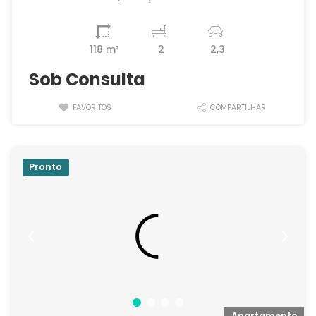
118 m²
2
2,3
Sob Consulta
FAVORITOS
COMPARTILHAR
Pronto
o
Apartamento