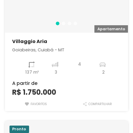
o
Apartamento
Villaggio Aria
Goiabeiras, Cuiabá - MT
4
137 m²
3
2
A partir de
R$ 1.750.000
FAVORITOS
COMPARTILHAR
Pronto