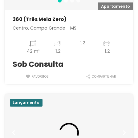
o
Apartamento
360 (Três Meia Zero)
Centro, Campo Grande - MS
1,2
42 m²
1,2
1,2
Sob Consulta
FAVORITOS
COMPARTILHAR
Lançamento