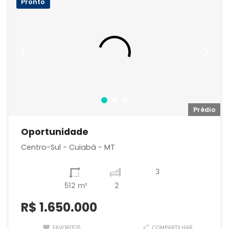
Pronto
io
Prédio
Oportunidade
Centro-Sul - Cuiabá - MT
3
512 m²
2
R$
1.650.000
FAVORITOS
COMPARTILHAR