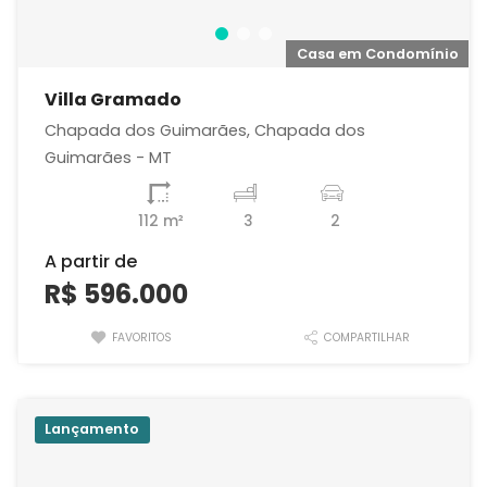
o
Casa em Condomínio
Villa Gramado
Chapada dos Guimarães, Chapada dos
Guimarães - MT
112 m²
3
2
A partir de
R$ 596.000
FAVORITOS
COMPARTILHAR
Lançamento