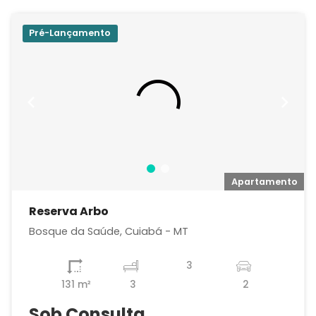
Pré-Lançamento
o
Apartamento
Reserva Arbo
Bosque da Saúde, Cuiabá - MT
3
131 m²
3
2
Sob Consulta