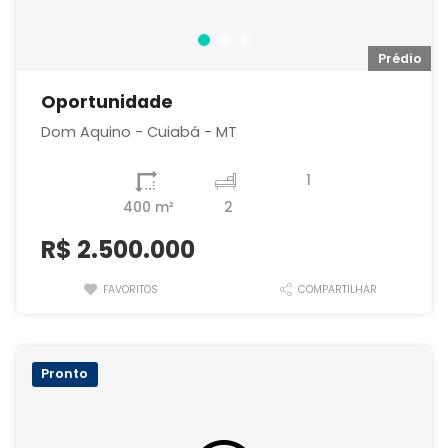
io
Prédio
Oportunidade
Dom Aquino - Cuiabá - MT
1
400 m²
2
R$
2.500.000
FAVORITOS
COMPARTILHAR
Pronto