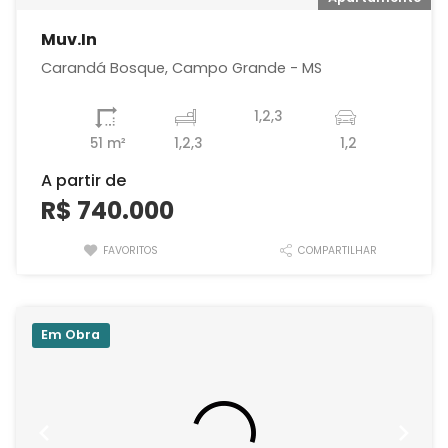
Muv.In
Carandá Bosque, Campo Grande - MS
1,2,3
51 m²
1,2,3
1,2
A partir de
R$ 740.000
FAVORITOS
COMPARTILHAR
Em Obra