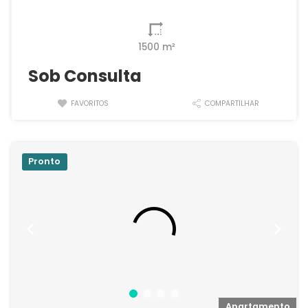
1500 m²
Sob Consulta
FAVORITOS
COMPARTILHAR
Pronto
o
Apartamento