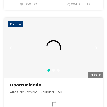
FAVORITOS
COMPARTILHAR
Pronto
io
Prédio
Oportunidade
Altos do Coxipó - Cuiabá - MT