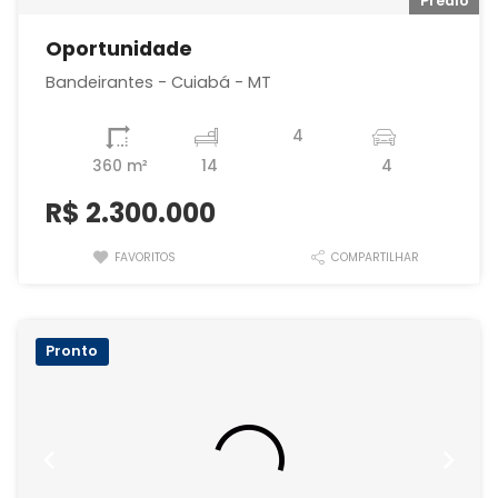
io
Prédio
Oportunidade
Bandeirantes - Cuiabá - MT
4
360 m²
14
4
R$
2.300.000
FAVORITOS
COMPARTILHAR
Pronto