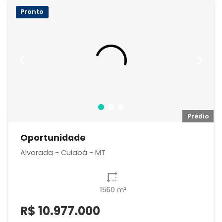
Pronto
io
Prédio
Oportunidade
Alvorada - Cuiabá - MT
1560 m²
R$
10.977.000