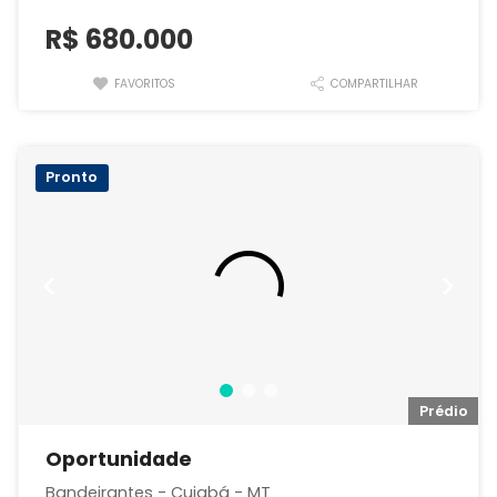
R$
680.000
FAVORITOS
COMPARTILHAR
Pronto
io
Prédio
Oportunidade
Bandeirantes - Cuiabá - MT