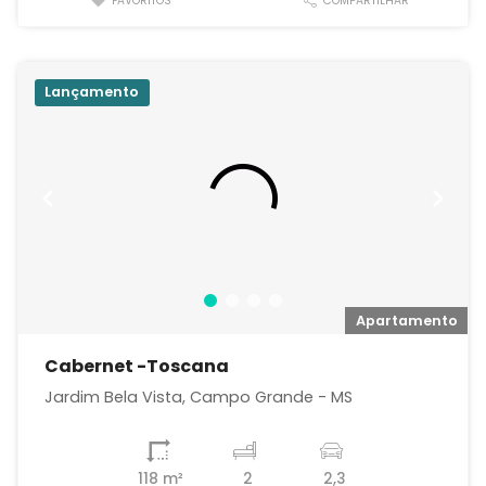
FAVORITOS
COMPARTILHAR
Lançamento
o
Apartamento
Cabernet -Toscana
Jardim Bela Vista, Campo Grande - MS
118 m²
2
2,3