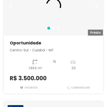
io
Prédio
Oportunidade
Centro-Sul - Cuiabá - MT
16
1464 m²
20
R$
3.500.000
FAVORITOS
COMPARTILHAR