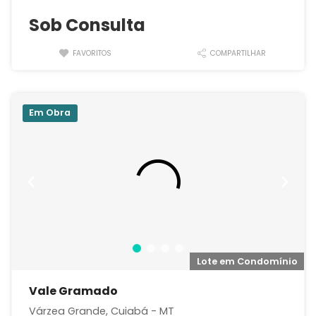
Sob Consulta
FAVORITOS
COMPARTILHAR
Em Obra
o
Lote em Condomínio
Vale Gramado
Várzea Grande, Cuiabá - MT