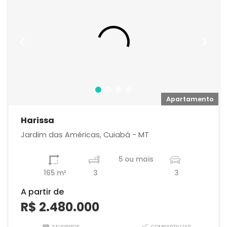
o
Apartamento
Harissa
Jardim das Américas, Cuiabá - MT
5 ou mais
165 m²
3
3
A partir de
R$ 2.480.000