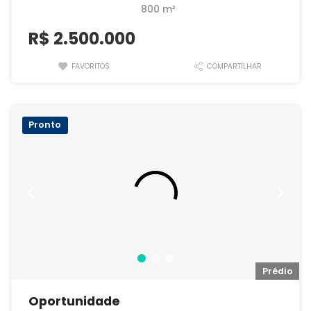
800 m²
R$
2.500.000
FAVORITOS
COMPARTILHAR
Pronto
io
Prédio
Oportunidade