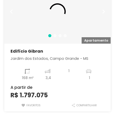
o
Apartamento
Edifício Gibran
Jardim dos Estados, Campo Grande - MS
1
168 m²
3,4
1
A partir de
R$ 1.797.075
FAVORITOS
COMPARTILHAR