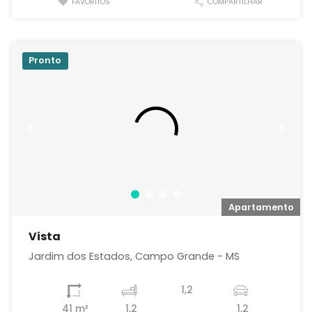
FAVORITOS
COMPARTILHAR
Pronto
o
Apartamento
Vista
Jardim dos Estados, Campo Grande - MS
1,2
41 m²
1,2
1,2