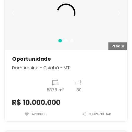
io
Prédio
Oportunidade
Dom Aquino - Cuiabá - MT
5878 m²
80
R$
10.000.000
FAVORITOS
COMPARTILHAR