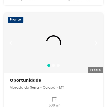
Pronto
io
Prédio
Oportunidade
Morada da Serra - Cuiabá - MT
500 m²