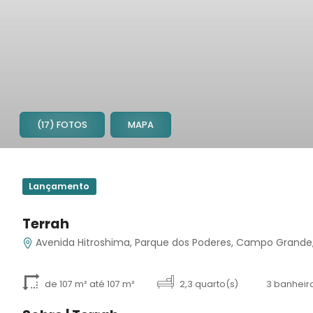
(17) FOTOS
MAPA
1
2
Lançamento
3
4
Terrah
5
Avenida Hitroshima, Parque dos Poderes, Campo Grande
6
7
8
de 107 m² até 107 m²
2,3 quarto(s)
3 banheir
9