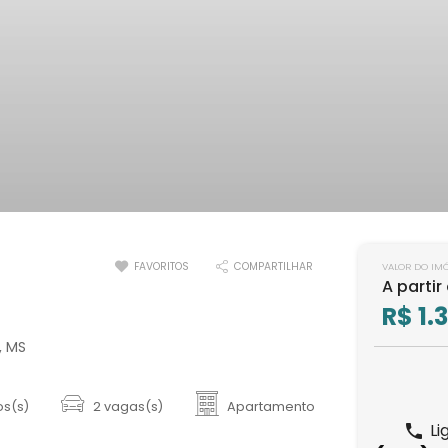
FAVORITOS
COMPARTILHAR
VALOR DO IM
A partir
R$ 1.
, MS
os(s)
2 vagas(s)
Apartamento
Li