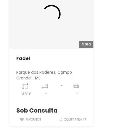
Sala
Fadel
Parque dos Poderes, Campo
Grande - MS
-
67m²
-
-
⠀
Sob Consulta
FAVORITOS
COMPARTILHAR