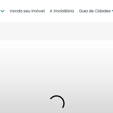
Venda seu Imóvel
A Imobiliária
Guia de Cidades
ia
Brasília
po Grande
Campo Grande
bá
Cuiabá
Guia de Regiões