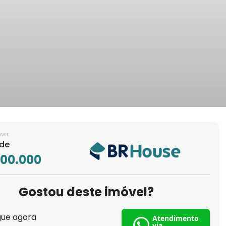
ÓVEL
 de
300.000
Gostou deste imóvel?
gue agora
Atendimento
via