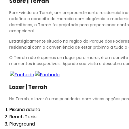
Sobre | Terrah
10
11
Bem-vindo ao Terrah, um empreendimento residencial in
12
redefine o conceito de moradia com elegância e moderni
13
dormitórios, o Terrah foi projetado para proporcionar conf
14
excepcional.
15
Estratégicamente situado na região do Parque dos Podere
16
residencial com a conveniência de estar próximo a tudo o
17
O Terrah não é apenas um lugar para morar; é um convite 
momentos inesquecíveis. Agende sua visita e descubra co
Lazer | Terrah
No Terrah, o lazer é uma prioridade, com várias opções para
Piscina adulto
Beach Tenis
Playground