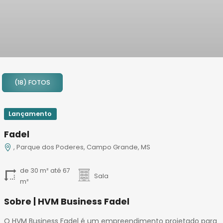
1
2
(18) FOTOS
3
4
5
Lançamento
6
Fadel
7
, Parque dos Poderes, Campo Grande, MS
8
9
de 30 m² até 67
10
Sala
m²
11
Sobre | HVM Business Fadel
12
13
O HVM Business Fadel é um empreendimento projetado para