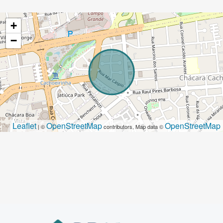
+
−
Leaflet
OpenStreetMap
OpenStreetMap
| ©
contributors, Map data ©