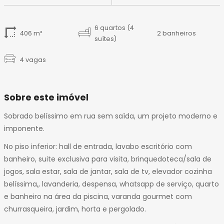
14
15
16
6 quartos (4
406 m²
2 banheiros
suítes)
17
18
4 vagas
19
20
21
Sobre este imóvel
22
23
Sobrado belíssimo em rua sem saída, um projeto moderno e
24
imponente.
25
No piso inferior: hall de entrada, lavabo escritório com
26
banheiro, suite exclusiva para visita, brinquedoteca/sala de
27
jogos, sala estar, sala de jantar, sala de tv, elevador cozinha
28
belíssima,, lavanderia, despensa, whatsapp de serviço, quarto
29
e banheiro na área da piscina, varanda gourmet com
30
churrasqueira, jardim, horta e pergolado.
31