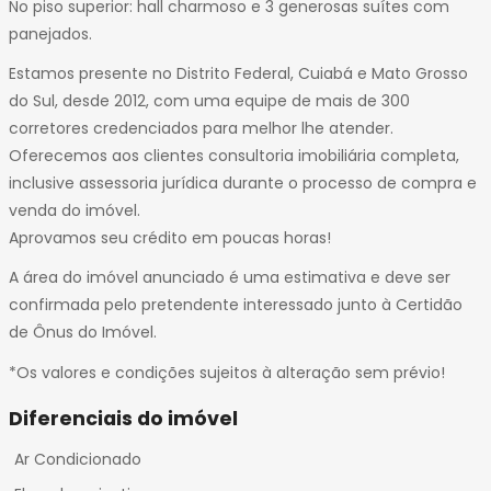
No piso superior: hall charmoso e 3 generosas suítes com
32
panejados.
33
34
Estamos presente no Distrito Federal, Cuiabá e Mato Grosso
35
do Sul, desde 2012, com uma equipe de mais de 300
36
corretores credenciados para melhor lhe atender.
37
Oferecemos aos clientes consultoria imobiliária completa,
38
inclusive assessoria jurídica durante o processo de compra e
39
venda do imóvel.
40
Aprovamos seu crédito em poucas horas!
41
A área do imóvel anunciado é uma estimativa e deve ser
42
confirmada pelo pretendente interessado junto à Certidão
43
de Ônus do Imóvel.
44
45
*Os valores e condições sujeitos à alteração sem prévio!
46
Diferenciais do imóvel
47
Ar Condicionado