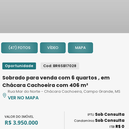
1
2
(47) FOTOS
VÍDEO
MAPA
3
4
5
Oportunidade
Cod: BR6SB17028
6
Sobrado para venda com 6 quartos , em
7
Chácara Cachoeira com 406 m²
8
Rua Mar do Norte - Chácara Cachoeira, Campo Grande, MS
9
VER NO MAPA
10
11
Sob Consulta
IPTU
12
VALOR DO IMÓVEL
Sob Consulta
Condomínio
R$ 3.950.000
13
R$ 0
ITBI