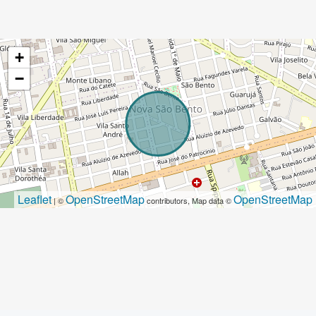
+
−
Leaflet
OpenStreetMap
OpenStreetMap
| ©
contributors, Map data ©