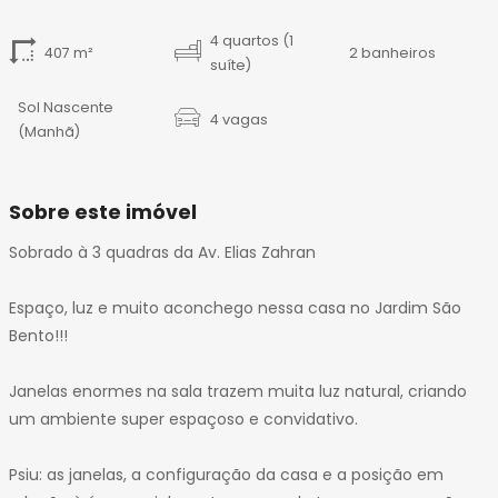
14
15
4 quartos (1
407 m²
2 banheiros
16
suíte)
17
Sol Nascente
18
4 vagas
(Manhã)
19
20
21
Sobre este imóvel
22
Sobrado à 3 quadras da Av. Elias Zahran
23
24
Espaço, luz e muito aconchego nessa casa no Jardim São
25
Bento!!!
26
27
Janelas enormes na sala trazem muita luz natural, criando
28
um ambiente super espaçoso e convidativo.
29
30
Psiu: as janelas, a configuração da casa e a posição em
31