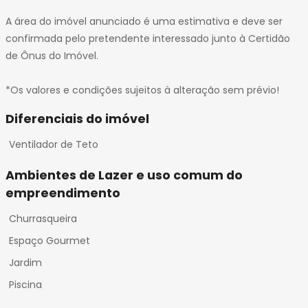
50
A área do imóvel anunciado é uma estimativa e deve ser
51
confirmada pelo pretendente interessado junto à Certidão
52
de Ônus do Imóvel.
53
54
*Os valores e condições sujeitos à alteração sem prévio!
55
56
Diferenciais do imóvel
57
Ventilador de Teto
58
59
Ambientes de Lazer e uso comum do
empreendimento
Churrasqueira
Espaço Gourmet
Jardim
Piscina