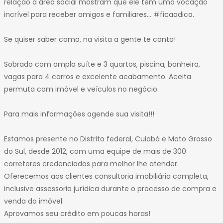
relação à área social mostram que ele tem uma vocação
32
incrível para receber amigos e familiares... #ficaadica.
33
34
Se quiser saber como, na visita a gente te conta!
35
36
Sobrado com ampla suíte e 3 quartos, piscina, banheira,
37
vagas para 4 carros e excelente acabamento. Aceita
38
permuta com imóvel e veículos no negócio.
39
40
Para mais informações agende sua visita!!!
41
42
Estamos presente no Distrito federal, Cuiabá e Mato Grosso
43
do Sul, desde 2012, com uma equipe de mais de 300
44
corretores credenciados para melhor lhe atender.
45
Oferecemos aos clientes consultoria imobiliária completa,
46
inclusive assessoria jurídica durante o processo de compra e
47
venda do imóvel.
48
Aprovamos seu crédito em poucas horas!
49