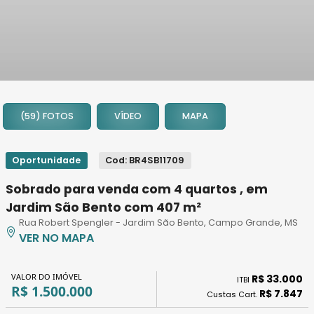
1
2
(59) FOTOS
VÍDEO
MAPA
3
4
5
Oportunidade
Cod: BR4SB11709
6
Sobrado para venda com 4 quartos , em
7
Jardim São Bento com 407 m²
8
Rua Robert Spengler - Jardim São Bento, Campo Grande, MS
9
VER NO MAPA
10
11
VALOR DO IMÓVEL
R$ 33.000
ITBI
12
R$ 1.500.000
R$ 7.847
Custas Cart.
13