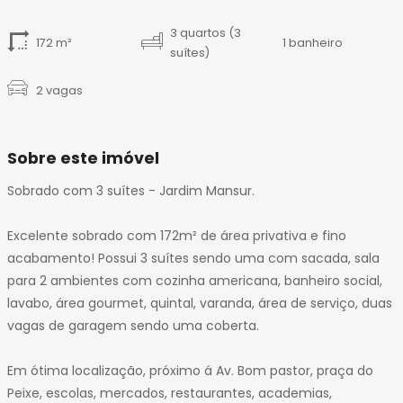
14
15
3 quartos (3
172 m²
1 banheiro
16
suítes)
17
2 vagas
18
19
20
Sobre este imóvel
21
22
Sobrado com 3 suítes - Jardim Mansur.
23
24
Excelente sobrado com 172m² de área privativa e fino
25
acabamento! Possui 3 suítes sendo uma com sacada, sala
26
para 2 ambientes com cozinha americana, banheiro social,
27
lavabo, área gourmet, quintal, varanda, área de serviço, duas
28
vagas de garagem sendo uma coberta.
29
30
Em ótima localização, próximo á Av. Bom pastor, praça do
31
Peixe, escolas, mercados, restaurantes, academias,