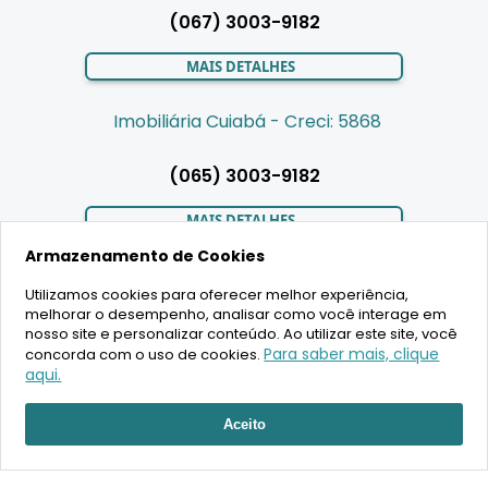
(067) 3003-9182
MAIS DETALHES
Imobiliária Cuiabá - Creci: 5868
(065) 3003-9182
MAIS DETALHES
Armazenamento de Cookies
Utilizamos cookies para oferecer melhor experiência,
LIGAMOS PARA VOCÊ
melhorar o desempenho, analisar como você interage em
nosso site e personalizar conteúdo. Ao utilizar este site, você
Para saber mais, clique
concorda com o uso de cookies.
aqui.
RECEBER ATENDIMENTO
2020 Copyright - BR House Inteligência Imobiliária LTDA -
Aceito
16.630.405/0001-43 - CRECI 19701 - Todos os direitos reservados