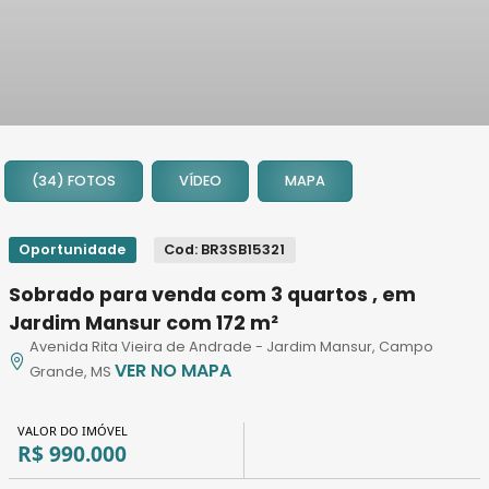
1
2
(34) FOTOS
VÍDEO
MAPA
3
4
5
Oportunidade
Cod: BR3SB15321
6
Sobrado para venda com 3 quartos , em
7
Jardim Mansur com 172 m²
8
Avenida Rita Vieira de Andrade - Jardim Mansur, Campo
9
VER NO MAPA
Grande, MS
10
11
VALOR DO IMÓVEL
12
R$ 990.000
13