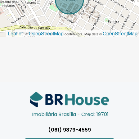
Leaflet
OpenStreetMap
OpenStreetMap
| ©
contributors, Map data ©
Imobiliária Brasília - Creci: 19701
(061) 9879-4559