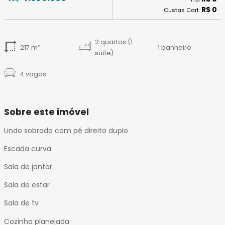
14
R$ 0
Custas Cart.
15
16
17
2 quartos (1
217 m²
1 banheiro
18
suíte)
19
4 vagas
20
21
22
Sobre este imóvel
23
24
Lindo sobrado com pé direito duplo
25
Escada curva
26
27
Sala de jantar
28
Sala de estar
29
Sala de tv
Cozinha planejada