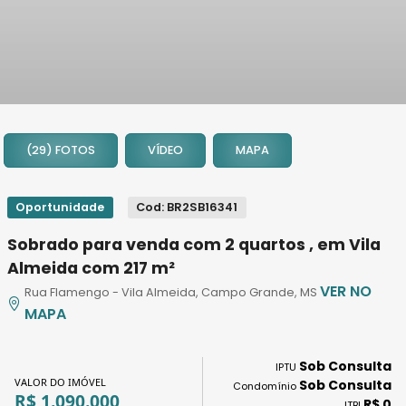
1
2
(29) FOTOS
VÍDEO
MAPA
3
4
5
Oportunidade
Cod: BR2SB16341
6
Sobrado para venda com 2 quartos , em Vila
7
Almeida com 217 m²
8
VER NO
Rua Flamengo - Vila Almeida, Campo Grande, MS
9
MAPA
10
11
Sob Consulta
12
IPTU
VALOR DO IMÓVEL
Sob Consulta
Condomínio
13
R$ 1.090.000
R$ 0
ITBI