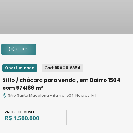
1
2
(11) FOTOS
3
4
5
Oportunidade
Cod: BR0OU16354
6
Sítio / chácara para venda , em Bairro 1504
7
com 974166 m²
8
Sitio Santa Madalena - Bairro 1504, Nobres, MT
9
10
VALOR DO IMÓVEL
11
R$ 1.500.000