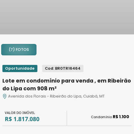
1
2
(7) FOTOS
3
4
5
Oportunidade
Cod: BR0TR16464
6
Lote em condomínio para venda , em Ribeirão
7
do Lipa com 908 m²
Avenida dos Florais - Ribeirão do Lipa, Cuiabá, MT
VALOR DO IMÓVEL
R$ 1.100
Condomínio
R$ 1.817.080