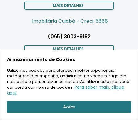
MAIS DETALHES
Imobiliária Cuiabá - Creci: 5868
(065) 3003-9182
MAIS DETALHES
Armazenamento de Cookies
Utilizamos cookies para oferecer melhor experiência,
LIGAMOS PARA VOCÊ
melhorar o desempenho, analisar como você interage em
nosso site e personalizar conteúdo. Ao utilizar este site, você
Para saber mais, clique
concorda com o uso de cookies.
aqui.
RECEBER ATENDIMENTO
2020 Copyright - BR House Inteligência Imobiliária LTDA -
Aceito
16.630.405/0001-43 - CRECI 19701 - Todos os direitos reservados
Desenvolvimento: