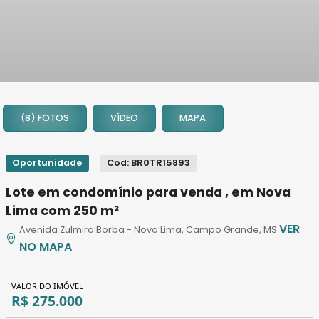
1
2
(8) FOTOS
VÍDEO
MAPA
3
4
5
Oportunidade
Cod: BR0TR15893
6
Lote em condomínio para venda , em Nova
7
Lima com 250 m²
8
VER
Avenida Zulmira Borba - Nova Lima, Campo Grande, MS
NO MAPA
VALOR DO IMÓVEL
R$ 275.000