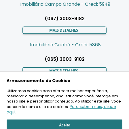
Imobiliária Campo Grande - Creci: 5949
(067) 3003-9182
MAIS DETALHES
Imobiliária Cuiabá - Creci: 5868
(065) 3003-9182
MAIS DETALHES
Armazenamento de Cookies
Utilizamos cookies para oferecer melhor experiência,
LIGAMOS PARA VOCÊ
melhorar o desempenho, analisar como você interage em
nosso site e personalizar conteúdo. Ao utilizar este site, você
Para saber mais, clique
concorda com o uso de cookies.
aqui.
RECEBER ATENDIMENTO
2020 Copyright - BR House Inteligência Imobiliária LTDA -
Aceito