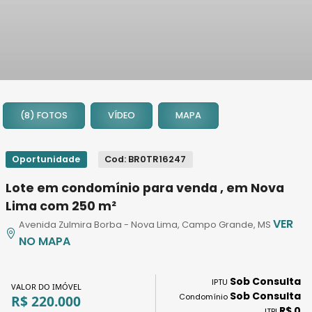
1
2
(8) FOTOS
VÍDEO
MAPA
3
4
5
Oportunidade
Cod: BR0TR16247
6
Lote em condomínio para venda , em Nova
7
Lima com 250 m²
8
VER
Avenida Zulmira Borba - Nova Lima, Campo Grande, MS
NO MAPA
Sob Consulta
IPTU
VALOR DO IMÓVEL
Sob Consulta
Condomínio
R$ 220.000
R$ 0
ITBI