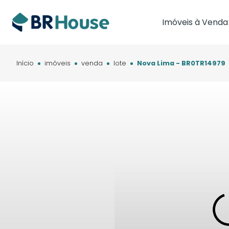
Imóveis à Venda
Imóveis em Brasíl
Imóveis em Cam
Início
imóveis
venda
lote
Nova Lima - BR0TR14979
Imóveis em Cuia