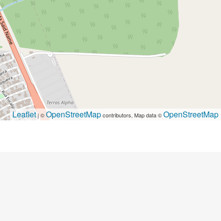
Leaflet
OpenStreetMap
OpenStreetMap
| ©
contributors, Map data ©