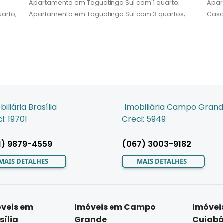
Apartamento em Taguatinga Sul com 1 quarto;
Apar
arto;
Apartamento em Taguatinga Sul com 3 quartos;
Casa
biliária Brasília
Imobiliária Campo Gran
i: 19701
Creci: 5949
1) 9879-4559
(067) 3003-9182
MAIS DETALHES
MAIS DETALHES
veis em
Imóveis em Campo
Imóvei
sília
Grande
Cuiab