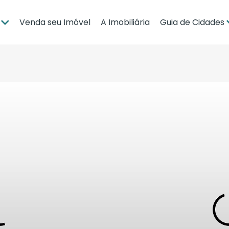
Venda seu Imóvel
A Imobiliária
Guia de Cidades
ia
Brasília
po Grande
Campo Grande
bá
Cuiabá
Guia de Regiões