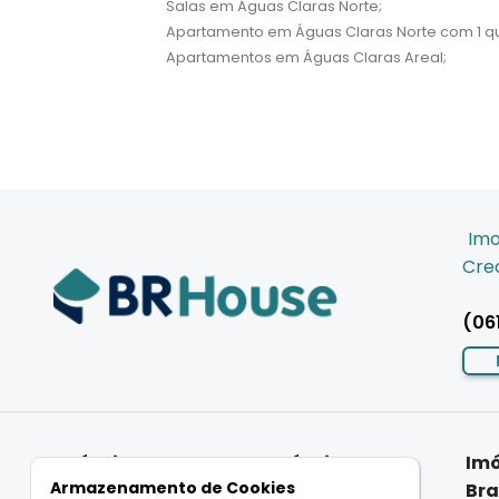
Salas em Águas Claras Norte;
Apartamento em Águas Claras Norte com 1 qu
Apartamentos em Águas Claras Areal;
Imo
Crec
(06
Imóveis
Imóveis
Imó
Armazenamento de Cookies
Residenciais
Comerciais
Bra