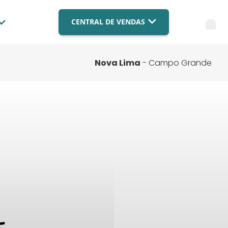
CENTRAL DE VENDAS
Blog
Imobiliária Brasília
(061) 9879-4559
Compre com a BR
Nova Lima
- Campo Grande
Imobiliária Campo Grande
Fale Conosco
(067) 3003-9182
Imobiliária Cuiabá
FAQ
(065) 3003-9182
Financiamento
FALE COM ESPECIALISTA
Nossas Lojas
Trabalhe Conosco