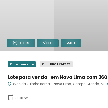
(2) FOTOS
VÍDEO
MAPA
1
Oportunidade
Cod: BR0TR14979
Lote para venda , em Nova Lima com 360
Avenida Zulmira Borba - Nova Lima, Campo Grande, MS
3600 m²