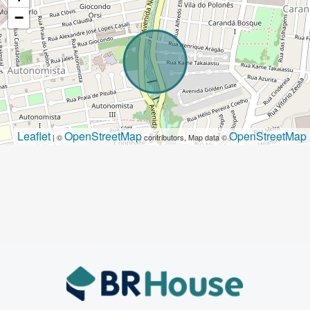
−
Leaflet
OpenStreetMap
OpenStreetMap
| ©
contributors, Map data ©