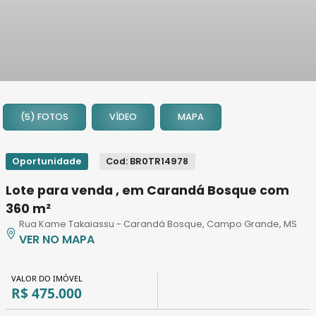
1
2
(5) FOTOS
VÍDEO
MAPA
3
4
5
Oportunidade
Cod: BR0TR14978
Lote para venda , em Carandá Bosque com
360 m²
Rua Kame Takaiassu - Carandá Bosque, Campo Grande, MS
VER NO MAPA
VALOR DO IMÓVEL
R$ 475.000