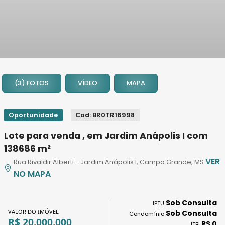
1
2
(3) FOTOS
VÍDEO
MAPA
3
Oportunidade
Cod: BR0TR16998
Lote para venda , em Jardim Anápolis I com
138686 m²
VER
Rua Rivaldir Alberti - Jardim Anápolis I, Campo Grande, MS
NO MAPA
Sob Consulta
IPTU
VALOR DO IMÓVEL
Sob Consulta
Condomínio
R$ 20.000.000
R$ 0
ITBI