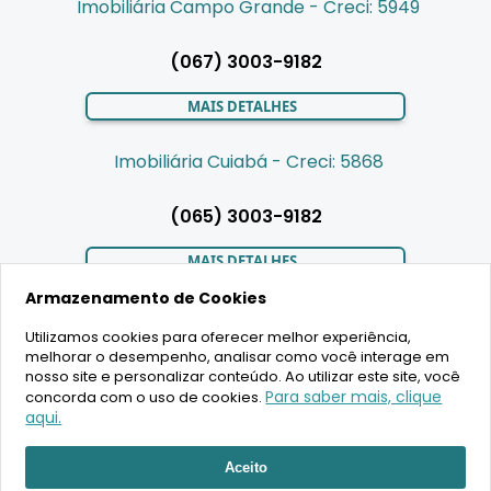
Imobiliária Campo Grande - Creci: 5949
(067) 3003-9182
MAIS DETALHES
Imobiliária Cuiabá - Creci: 5868
(065) 3003-9182
MAIS DETALHES
Armazenamento de Cookies
Utilizamos cookies para oferecer melhor experiência,
LIGAMOS PARA VOCÊ
melhorar o desempenho, analisar como você interage em
nosso site e personalizar conteúdo. Ao utilizar este site, você
Para saber mais, clique
concorda com o uso de cookies.
aqui.
RECEBER ATENDIMENTO
2020 Copyright - BR House Inteligência Imobiliária LTDA -
Aceito
16.630.405/0001-43 - CRECI 19701 - Todos os direitos reservados