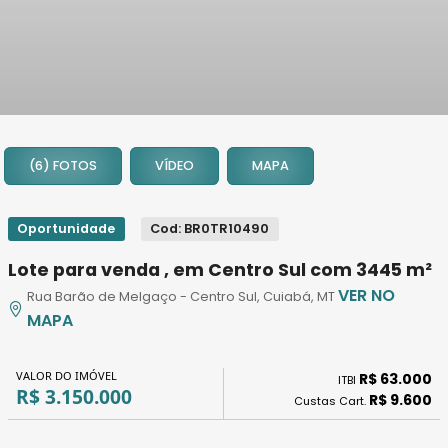
1
2
(6) FOTOS
VÍDEO
MAPA
3
4
5
Oportunidade
Cod: BR0TR10490
6
Lote para venda , em Centro Sul com 3445 m²
VER NO
Rua Barão de Melgaço - Centro Sul, Cuiabá, MT
MAPA
VALOR DO IMÓVEL
R$ 63.000
ITBI
R$ 3.150.000
R$ 9.600
Custas Cart.