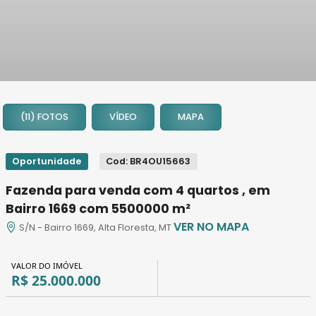
1
2
(11) FOTOS
VÍDEO
MAPA
3
4
5
Oportunidade
Cod: BR4OU15663
6
Fazenda para venda com 4 quartos , em
7
Bairro 1669 com 5500000 m²
8
VER NO MAPA
S/N - Bairro 1669, Alta Floresta, MT
9
10
VALOR DO IMÓVEL
11
R$ 25.000.000