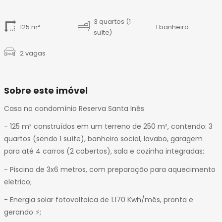
14
15
3 quartos (1
125 m²
1 banheiro
16
suíte)
17
18
2 vagas
Sobre este imóvel
Casa no condomínio Reserva Santa Inês
- 125 m² construídos em um terreno de 250 m², contendo: 3
quartos (sendo 1 suíte), banheiro social, lavabo, garagem
para até 4 carros (2 cobertos), sala e cozinha integradas;
- ⁠Piscina de 3x6 metros, com preparação para aquecimento
eletrico;
- ⁠Energia solar fotovoltaica de 1.170 Kwh/mês, pronta e
gerando ⚡️;