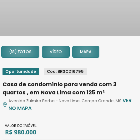
1
2
(18) FOTOS
VÍDEO
MAPA
3
4
5
Oportunidade
Cod: BR3CD16795
6
Casa de condomínio para venda com 3
7
quartos , em Nova Lima com 125 m²
8
VER
Avenida Zulmira Borba - Nova Lima, Campo Grande, MS
9
NO MAPA
10
11
VALOR DO IMÓVEL
12
R$ 980.000
13