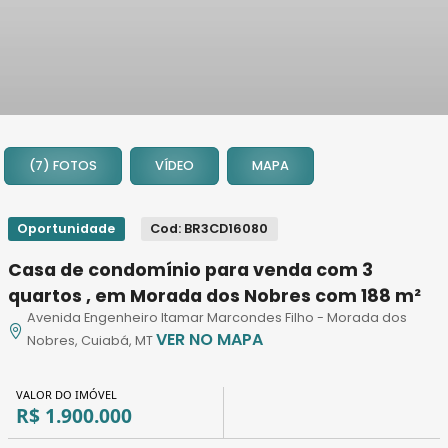
1
2
(7) FOTOS
VÍDEO
MAPA
3
4
5
Oportunidade
Cod: BR3CD16080
6
Casa de condomínio para venda com 3
7
quartos , em Morada dos Nobres com 188 m²
Avenida Engenheiro Itamar Marcondes Filho - Morada dos
VER NO MAPA
Nobres, Cuiabá, MT
VALOR DO IMÓVEL
R$ 1.900.000