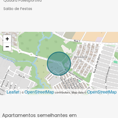
Quadra Poliesportiva
Salão de Festas
+
−
Leaflet
OpenStreetMap
OpenStreetMap
| ©
contributors, Map data ©
Apartamentos semelhantes em