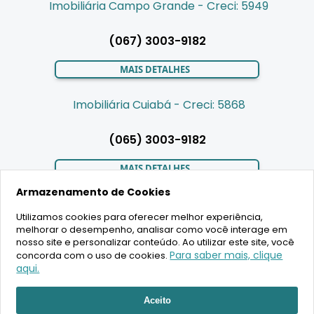
Imobiliária Campo Grande - Creci: 5949
(067) 3003-9182
MAIS DETALHES
Imobiliária Cuiabá - Creci: 5868
(065) 3003-9182
MAIS DETALHES
Armazenamento de Cookies
Utilizamos cookies para oferecer melhor experiência,
LIGAMOS PARA VOCÊ
melhorar o desempenho, analisar como você interage em
nosso site e personalizar conteúdo. Ao utilizar este site, você
Para saber mais, clique
concorda com o uso de cookies.
aqui.
RECEBER ATENDIMENTO
2020 Copyright - BR House Inteligência Imobiliária LTDA -
Aceito
16.630.405/0001-43 - CRECI 19701 - Todos os direitos reservados