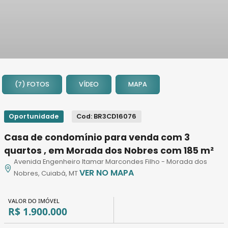
1
2
(7) FOTOS
VÍDEO
MAPA
3
4
5
Oportunidade
Cod: BR3CD16076
6
Casa de condomínio para venda com 3
7
quartos , em Morada dos Nobres com 185 m²
Avenida Engenheiro Itamar Marcondes Filho - Morada dos
VER NO MAPA
Nobres, Cuiabá, MT
VALOR DO IMÓVEL
R$ 1.900.000