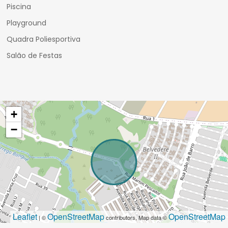
Piscina
Playground
Quadra Poliesportiva
Salão de Festas
+
−
Leaflet
OpenStreetMap
OpenStreetMap
| ©
contributors, Map data ©