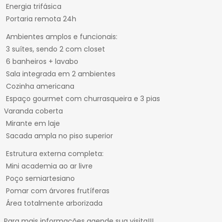
32
Energia trifásica
33
Portaria remota 24h
34
Ambientes amplos e funcionais:
35
3 suítes, sendo 2 com closet
36
6 banheiros + lavabo
37
Sala integrada em 2 ambientes
38
Cozinha americana
Espaço gourmet com churrasqueira e 3 pias
Varanda coberta
Mirante em laje
Sacada ampla no piso superior
Estrutura externa completa:
Mini academia ao ar livre
Poço semiartesiano
Pomar com árvores frutíferas
Área totalmente arborizada
Para mais informações agende sua visita!!!