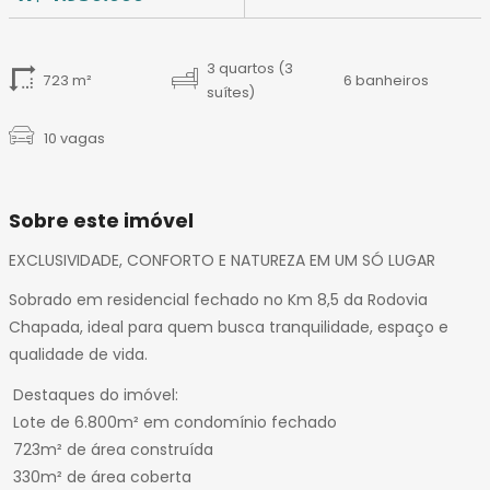
14
15
16
3 quartos (3
723 m²
6 banheiros
17
suítes)
18
10 vagas
19
20
21
Sobre este imóvel
22
23
EXCLUSIVIDADE, CONFORTO E NATUREZA EM UM SÓ LUGAR
24
Sobrado em residencial fechado no Km 8,5 da Rodovia
25
Chapada, ideal para quem busca tranquilidade, espaço e
26
qualidade de vida.
27
28
Destaques do imóvel:
29
Lote de 6.800m² em condomínio fechado
30
723m² de área construída
31
330m² de área coberta