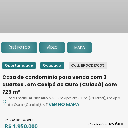
1
2
(38) FOTOS
VÍDEO
MAPA
3
4
5
Oportunidade
Ocupado
Cod: BR3CD17039
6
Casa de condomínio para venda com 3
7
quartos , em Coxipó do Ouro (Cuiabá) com
8
723 m²
9
Rod Emanuel Pinheiro N 8 - Coxipó do Ouro (Cuiabá), Coxipó
10
VER NO MAPA
do Ouro (Cuiabá), MT
11
12
VALOR DO IMÓVEL
13
R$ 600
Condomínio
R$ 1.950.000