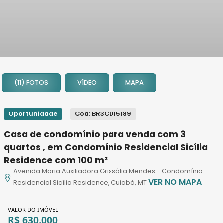
1
2
(11) FOTOS
VÍDEO
MAPA
3
4
5
Oportunidade
Cod: BR3CD15189
6
Casa de condomínio para venda com 3
7
quartos , em Condomínio Residencial Sicília
8
Residence com 100 m²
9
Avenida Maria Auxiliadora Grissólia Mendes - Condomínio
10
VER NO MAPA
Residencial Sicília Residence, Cuiabá, MT
11
VALOR DO IMÓVEL
R$ 630.000