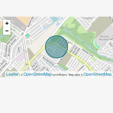
+
−
Leaflet
OpenStreetMap
OpenStreetMap
| ©
contributors, Map data ©