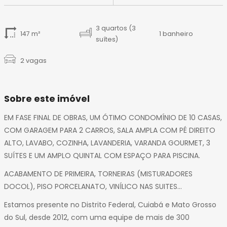
14
15
16
3 quartos (3
147 m²
1 banheiro
suítes)
17
18
2 vagas
Sobre este imóvel
EM FASE FINAL DE OBRAS, UM ÓTIMO CONDOMÍNIO DE 10 CASAS,
COM GARAGEM PARA 2 CARROS, SALA AMPLA COM PÉ DIREITO
ALTO, LAVABO, COZINHA, LAVANDERIA, VARANDA GOURMET, 3
SUÍTES E UM AMPLO QUINTAL COM ESPAÇO PARA PISCINA.
ACABAMENTO DE PRIMEIRA, TORNEIRAS (MISTURADORES
DOCOL), PISO PORCELANATO, VINÍLICO NAS SUITES...
Estamos presente no Distrito Federal, Cuiabá e Mato Grosso
do Sul, desde 2012, com uma equipe de mais de 300