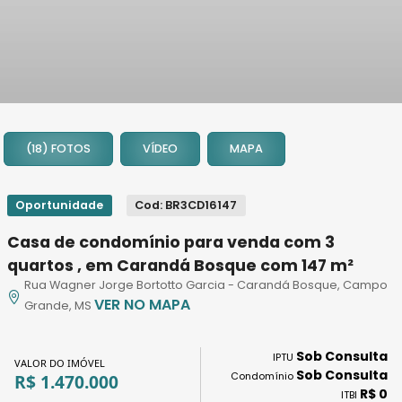
1
2
(18) FOTOS
VÍDEO
MAPA
3
4
5
Oportunidade
Cod: BR3CD16147
6
Casa de condomínio para venda com 3
7
quartos , em Carandá Bosque com 147 m²
8
Rua Wagner Jorge Bortotto Garcia - Carandá Bosque, Campo
9
VER NO MAPA
Grande, MS
10
11
Sob Consulta
IPTU
12
VALOR DO IMÓVEL
Sob Consulta
Condomínio
R$ 1.470.000
13
R$ 0
ITBI