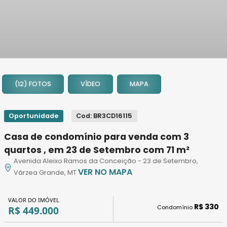
1
2
(12) FOTOS
VÍDEO
MAPA
3
4
5
Oportunidade
Cod: BR3CD16115
6
Casa de condomínio para venda com 3
7
quartos , em 23 de Setembro com 71 m²
8
Avenida Aleixo Ramos da Conceição - 23 de Setembro,
9
VER NO MAPA
Várzea Grande, MT
10
11
VALOR DO IMÓVEL
12
R$ 330
Condomínio
R$ 449.000