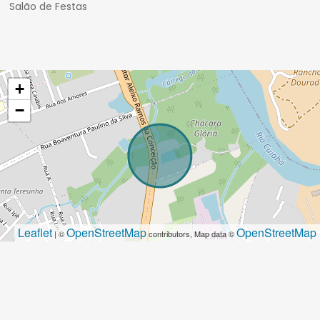
Salão de Festas
+
−
Leaflet
OpenStreetMap
OpenStreetMap
| ©
contributors, Map data ©