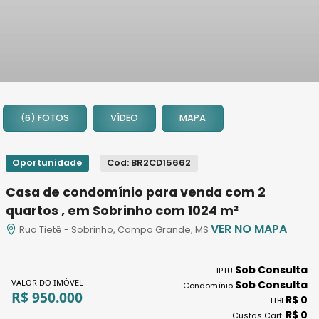
1
2
(6) FOTOS
VÍDEO
MAPA
3
4
5
Oportunidade
Cod: BR2CD15662
6
Casa de condomínio para venda com 2
quartos , em Sobrinho com 1024 m²
VER NO MAPA
Rua Tietê - Sobrinho, Campo Grande, MS
Sob Consulta
IPTU
VALOR DO IMÓVEL
Sob Consulta
Condomínio
R$ 950.000
R$ 0
ITBI
R$ 0
Custas Cart.