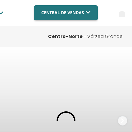
CENTRAL DE VENDAS
Blog
Imobiliária Brasília
(061) 9879-4559
Compre com a BR
Centro-Norte
- Várzea Grande
Imobiliária Campo Grande
Fale Conosco
(067) 3003-9182
Imobiliária Cuiabá
FAQ
(065) 3003-9182
Financiamento
FALE COM ESPECIALISTA
Nossas Lojas
Trabalhe Conosco