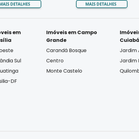
MAIS DETALHES
MAIS DETALHES
veis em
Imóveis em Campo
Imóvei
sília
Grande
Cuiab
oeste
Carandá Bosque
Jardim 
lândia Sul
Centro
Jardim I
uatinga
Monte Castelo
Quilom
silia-DF