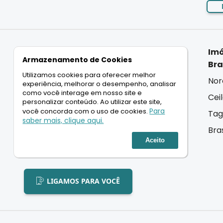
Imóveis
Imóveis
Imó
Armazenamento de Cookies
Residenciais
Comerciais
Bra
Utilizamos cookies para oferecer melhor
Casas
Salas
Nor
experiência, melhorar o desempenho, analisar
como você interage em nosso site e
Apartamentos
Lojas
Cei
personalizar conteúdo. Ao utilizar este site,
Para
você concorda com o uso de cookies.
Coberturas
Andar Inteiro
Tag
saber mais, clique aqui.
Terrenos
Lançamentos
Bra
Aceito
Lançamentos
LIGAMOS PARA VOCÊ