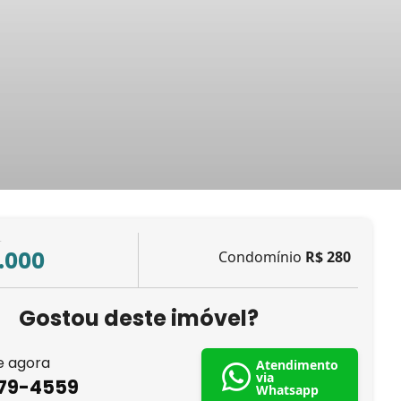
L
.000
Condomínio
R$ 280
Gostou deste imóvel?
e agora
Atendimento
via
879-4559
Whatsapp