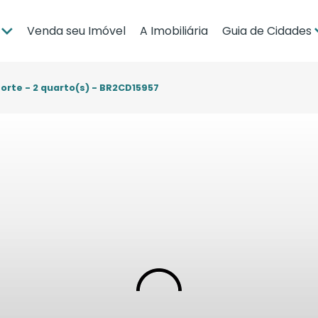
Venda seu Imóvel
A Imobiliária
Guia de Cidades
ia
Brasília
po Grande
Campo Grande
orte - 2 quarto(s) - BR2CD15957
bá
Cuiabá
Guia de Regiões