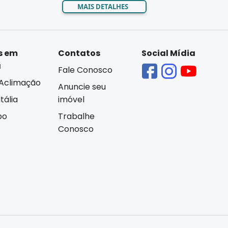
MAIS DETALHES
s em
Contatos
Social Mídia
á
Fale Conosco
Aclimação
Anuncie seu
tália
imóvel
bo
Trabalhe
Conosco