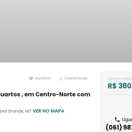
FAVORITOS
COMPARTILHAR
VALOR DO IMÓVE
R$ 380
uartos , em Centro-Norte com
VER NO MAPA
rzea Grande, MT
Ligu
(061) 9