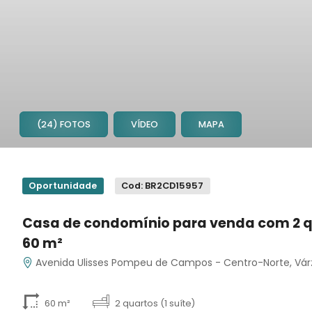
(24) FOTOS
VÍDEO
MAPA
1
2
Oportunidade
Cod: BR2CD15957
3
4
Casa de condomínio para venda com 2 q
5
60 m²
6
7
Avenida Ulisses Pompeu de Campos - Centro-Norte, Vá
8
9
60 m²
2 quartos (1 suíte)