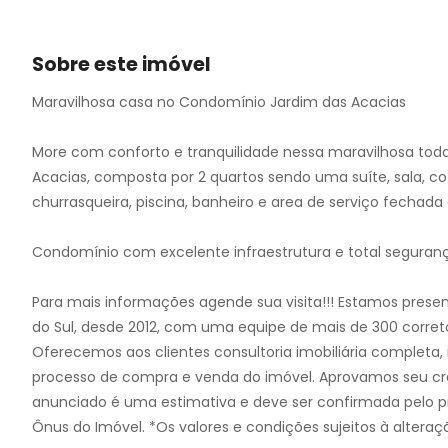
10
11
12
Sobre este imóvel
13
Maravilhosa casa no Condomínio Jardim das Acacias
14
15
More com conforto e tranquilidade nessa maravilhosa tod
16
Acacias, composta por 2 quartos sendo uma suíte, sala, co
17
churrasqueira, piscina, banheiro e area de serviço fechada
18
19
Condomínio com excelente infraestrutura e total seguran
20
21
Para mais informações agende sua visita!!! Estamos present
22
do Sul, desde 2012, com uma equipe de mais de 300 corret
23
Oferecemos aos clientes consultoria imobiliária completa, i
24
processo de compra e venda do imóvel. Aprovamos seu cré
anunciado é uma estimativa e deve ser confirmada pelo p
Ônus do Imóvel. *Os valores e condições sujeitos à alteraç