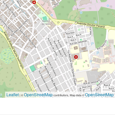
Leaflet
OpenStreetMap
OpenStreetMap
| ©
contributors, Map data ©