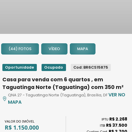
1
2
(44) FOTOS
VÍDEO
MAPA
3
4
5
Oportunidade
Ocupado
Cod: BR6CS15875
6
Casa para venda com 6 quartos , em
7
Taguatinga Norte (Taguatinga) com 350 m²
8
VER NO
QNA 27 - Taguatinga Norte (Taguatinga), Brasília, DF
9
MAPA
10
11
R$ 2.268
12
IPTU
VALOR DO IMÓVEL
R$ 37.500
ITBI
R$ 1.150.000
13
R$ 2.700
Custas Cart.