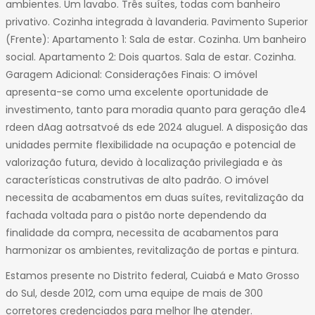
ambientes. Um lavabo. Três suítes, todas com banheiro
32
privativo. Cozinha integrada à lavanderia. Pavimento Superior
33
(Frente): Apartamento 1: Sala de estar. Cozinha. Um banheiro
34
social. Apartamento 2: Dois quartos. Sala de estar. Cozinha.
35
Garagem Adicional: Considerações Finais: O imóvel
36
apresenta-se como uma excelente oportunidade de
37
investimento, tanto para moradia quanto para geração d1e4
38
rdeen dAag aotrsatvoé ds ede 2024 aluguel. A disposição das
39
unidades permite flexibilidade na ocupação e potencial de
40
valorização futura, devido à localização privilegiada e às
41
características construtivas de alto padrão. O imóvel
42
necessita de acabamentos em duas suítes, revitalização da
43
fachada voltada para o pistão norte dependendo da
44
finalidade da compra, necessita de acabamentos para
harmonizar os ambientes, revitalização de portas e pintura.
Estamos presente no Distrito federal, Cuiabá e Mato Grosso
do Sul, desde 2012, com uma equipe de mais de 300
corretores credenciados para melhor lhe atender.