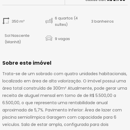
14
15
16
6 quartos (4
350 m²
3 banheiros
17
suítes)
18
Sol Nascente
19
9 vagas
(Manhã)
20
21
22
Sobre este imóvel
23
Trata-se de um sobrado com quatro unidades habitacionais,
24
localizado em área de alta valorização. O imóvel possui uma
25
área total construída de 300m² Atualmente, pode gerar uma
26
receita de aluguel mensal em torno de de R$ 5.500,00 a
27
6.500,00, o que representa uma rentabilidade anual
28
aproximada de 5,7%. Pavimento Inferior: Área de lazer com
29
piscina semiolímpica Garagem com capacidade para 6
30
veículos. Sala de estar ampla, configurada para dois
31