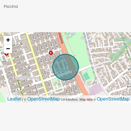
Piscina
+
−
Leaflet
OpenStreetMap
OpenStreetMap
| ©
contributors, Map data ©