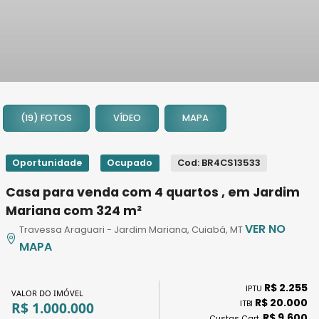
1
2
(19) FOTOS
VÍDEO
MAPA
3
4
5
Oportunidade
Ocupado
Cod: BR4CS13533
6
Casa para venda com 4 quartos , em Jardim
7
Mariana com 324 m²
8
VER NO
Travessa Araguari - Jardim Mariana, Cuiabá, MT
9
MAPA
10
11
R$ 2.255
12
IPTU
VALOR DO IMÓVEL
R$ 20.000
ITBI
R$ 1.000.000
13
R$ 9.600
Custas Cart.