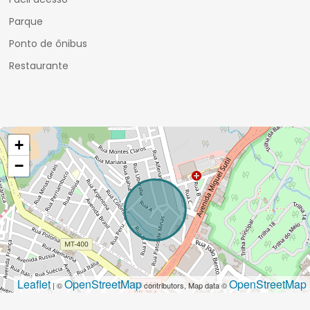
Parque
Ponto de ônibus
Restaurante
+
−
Leaflet
OpenStreetMap
OpenStreetMap
| ©
contributors, Map data ©