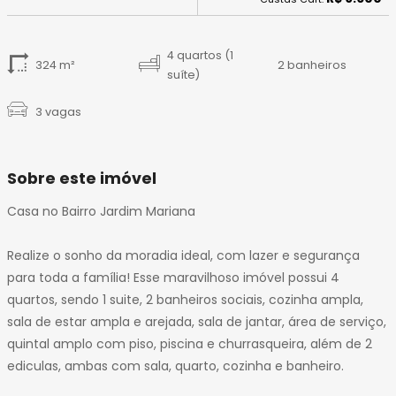
14
15
16
4 quartos (1
324 m²
2 banheiros
17
suíte)
18
3 vagas
19
Sobre este imóvel
Casa no Bairro Jardim Mariana
Realize o sonho da moradia ideal, com lazer e segurança
para toda a família! Esse maravilhoso imóvel possui 4
quartos, sendo 1 suite, 2 banheiros sociais, cozinha ampla,
sala de estar ampla e arejada, sala de jantar, área de serviço,
quintal amplo com piso, piscina e churrasqueira, além de 2
ediculas, ambas com sala, quarto, cozinha e banheiro.