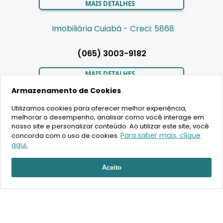
MAIS DETALHES
Imobiliária Cuiabá - Creci: 5868
(065) 3003-9182
MAIS DETALHES
Armazenamento de Cookies
Utilizamos cookies para oferecer melhor experiência,
LIGAMOS PARA VOCÊ
melhorar o desempenho, analisar como você interage em
nosso site e personalizar conteúdo. Ao utilizar este site, você
Para saber mais, clique
concorda com o uso de cookies.
aqui.
RECEBER ATENDIMENTO
2020 Copyright - BR House Inteligência Imobiliária LTDA -
Aceito
16.630.405/0001-43 - CRECI 19701 - Todos os direitos reservados
Desenvolvimento: