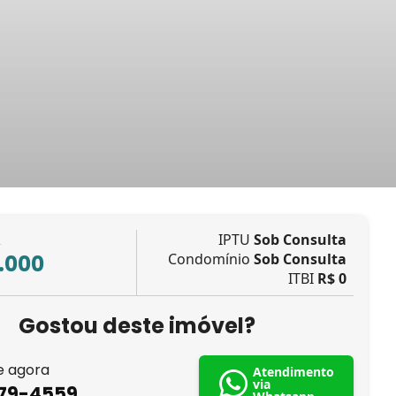
IPTU
Sob Consulta
L
.000
Condomínio
Sob Consulta
ITBI
R$ 0
Gostou deste imóvel?
e agora
Atendimento
via
879-4559