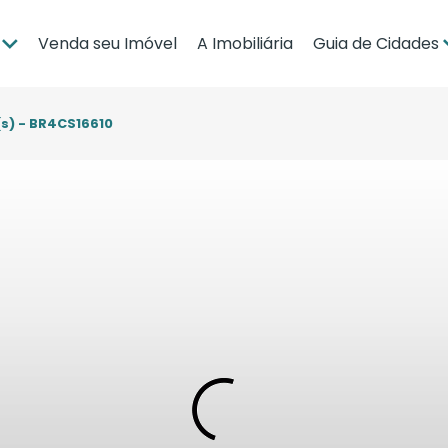
Venda seu Imóvel
A Imobiliária
Guia de Cidades
ia
Brasília
po Grande
Campo Grande
(s) - BR4CS16610
bá
Cuiabá
Guia de Regiões