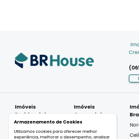
Imo
Crec
(06
Imóveis
Imóveis
Imó
Residenciais
Comerciais
Bra
Armazenamento de Cookies
Casas
Salas
Nor
Utilizamos cookies para oferecer melhor
Apartamentos
Lojas
Cei
experiência, melhorar o desempenho, analisar