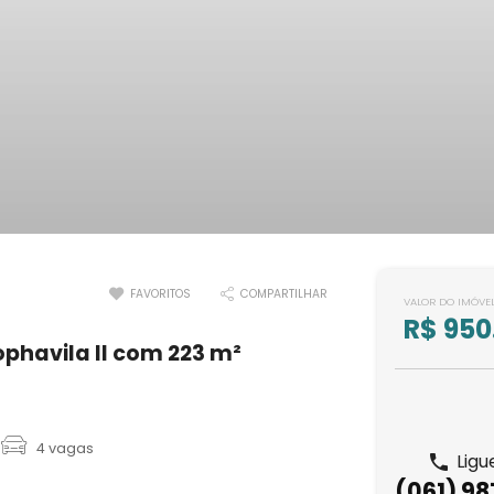
FAVORITOS
COMPARTILHAR
VALOR DO IMÓVE
R$ 950
phavila II com 223 m²
4 vagas
Ligu
(061) 9