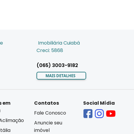
de
Imobiliária Cuiabá
Creci: 5868
(065) 3003-9182
MAIS DETALHES
s em
Contatos
Social Mídia
á
Fale Conosco
Aclimação
Anuncie seu
tália
imóvel