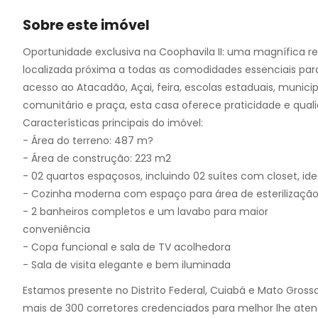
10
11
Sobre este imóvel
12
Oportunidade exclusiva na Coophavila II: uma magnífica r
13
localizada próxima a todas as comodidades essenciais par
14
acesso ao Atacadão, Açai, feira, escolas estaduais, municipa
15
comunitário e praça, esta casa oferece praticidade e quali
16
Características principais do imóvel:
17
- Área do terreno: 487 m?
- Área de construção: 223 m2
- 02 quartos espaçosos, incluindo 02 suítes com closet, id
- Cozinha moderna com espaço para área de esterilização
- 2 banheiros completos e um lavabo para maior
conveniência
- Copa funcional e sala de TV acolhedora
- Sala de visita elegante e bem iluminada
Estamos presente no Distrito Federal, Cuiabá e Mato Gross
mais de 300 corretores credenciados para melhor lhe aten