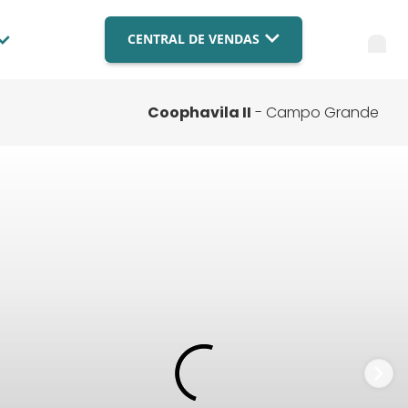
CENTRAL DE VENDAS
Blog
Imobiliária Brasília
(061) 9879-4559
Compre com a BR
Coophavila II
- Campo Grande
Imobiliária Campo Grande
Fale Conosco
(067) 3003-9182
Imobiliária Cuiabá
FAQ
(065) 3003-9182
Financiamento
FALE COM ESPECIALISTA
Nossas Lojas
Trabalhe Conosco