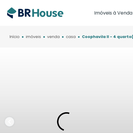
Imóveis à Venda
Imóveis em Brasíl
Imóveis em Cam
Início
imóveis
venda
casa
Coophavila II - 4 quarto
Imóveis em Cuia