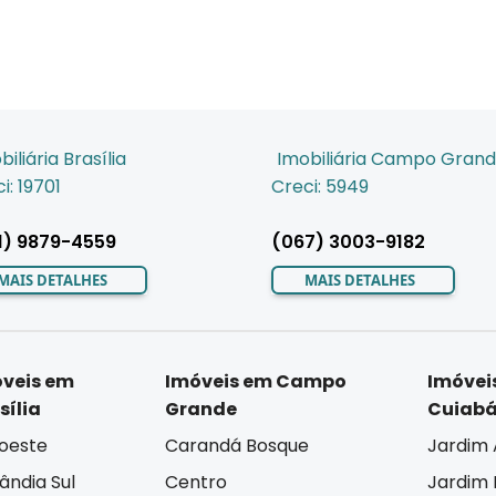
biliária Brasília
Imobiliária Campo Gran
i: 19701
Creci: 5949
1) 9879-4559
(067) 3003-9182
MAIS DETALHES
MAIS DETALHES
veis em
Imóveis em Campo
Imóvei
sília
Grande
Cuiab
oeste
Carandá Bosque
Jardim 
lândia Sul
Centro
Jardim I