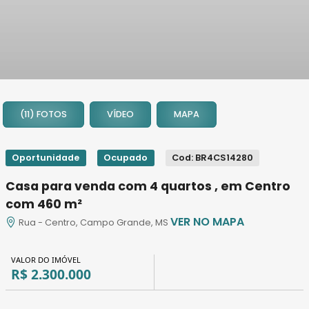
1
2
(11) FOTOS
VÍDEO
MAPA
3
4
5
Oportunidade
Ocupado
Cod: BR4CS14280
6
Casa para venda com 4 quartos , em Centro
7
com 460 m²
8
VER NO MAPA
Rua - Centro, Campo Grande, MS
9
10
VALOR DO IMÓVEL
11
R$ 2.300.000