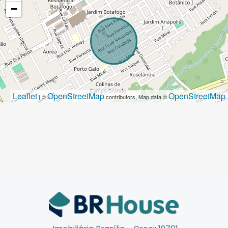
−
Leaflet
OpenStreetMap
OpenStreetMap
| ©
contributors, Map data ©