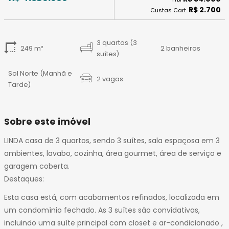
14
R$ 2.700
Custas Cart.
15
16
17
3 quartos (3
249 m²
2 banheiros
18
suítes)
19
Sol Norte (Manhã e
20
2 vagas
Tarde)
21
22
23
Sobre este imóvel
24
LINDA casa de 3 quartos, sendo 3 suítes, sala espaçosa em 3
25
ambientes, lavabo, cozinha, área gourmet, área de serviço e
26
garagem coberta.
27
Destaques:
28
29
Esta casa está, com acabamentos refinados, localizada em
30
um condomínio fechado. As 3 suítes são convidativas,
31
incluindo uma suíte principal com closet e ar-condicionado ,