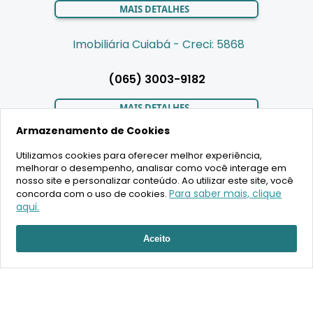
MAIS DETALHES
Imobiliária Cuiabá - Creci: 5868
(065) 3003-9182
MAIS DETALHES
Armazenamento de Cookies
Utilizamos cookies para oferecer melhor experiência,
LIGAMOS PARA VOCÊ
melhorar o desempenho, analisar como você interage em
nosso site e personalizar conteúdo. Ao utilizar este site, você
Para saber mais, clique
concorda com o uso de cookies.
aqui.
RECEBER ATENDIMENTO
2020 Copyright - BR House Inteligência Imobiliária LTDA -
Aceito
16.630.405/0001-43 - CRECI 19701 - Todos os direitos reservados
Desenvolvimento: