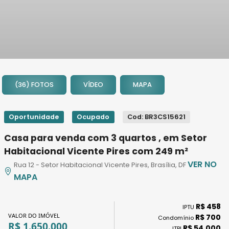
1
2
(36) FOTOS
VÍDEO
MAPA
3
4
5
Oportunidade
Ocupado
Cod: BR3CS15621
6
Casa para venda com 3 quartos , em Setor
7
Habitacional Vicente Pires com 249 m²
8
VER NO
Rua 12 - Setor Habitacional Vicente Pires, Brasília, DF
9
MAPA
10
11
R$ 458
12
IPTU
VALOR DO IMÓVEL
R$ 700
Condomínio
13
R$ 1.650.000
R$ 54.000
ITBI