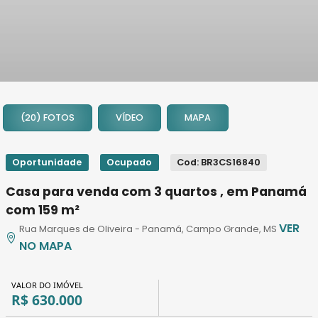
1
2
(20) FOTOS
VÍDEO
MAPA
3
4
5
Oportunidade
Ocupado
Cod: BR3CS16840
6
Casa para venda com 3 quartos , em Panamá
7
com 159 m²
8
VER
Rua Marques de Oliveira - Panamá, Campo Grande, MS
9
NO MAPA
10
11
VALOR DO IMÓVEL
12
R$ 630.000
13