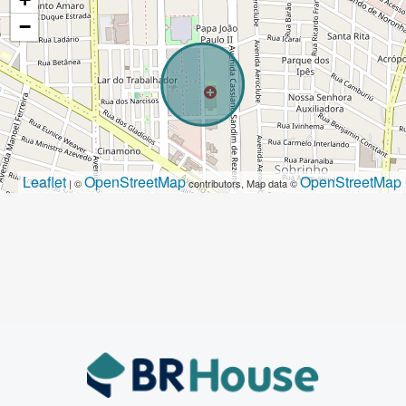
−
Leaflet
OpenStreetMap
OpenStreetMap
| ©
contributors, Map data ©