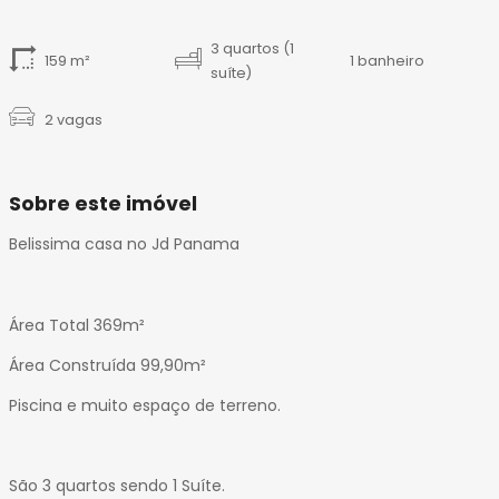
14
15
3 quartos (1
159 m²
1 banheiro
16
suíte)
17
18
2 vagas
19
20
Sobre este imóvel
Belissima casa no Jd Panama
Área Total 369m²
Área Construída 99,90m²
Piscina e muito espaço de terreno.
São 3 quartos sendo 1 Suíte.