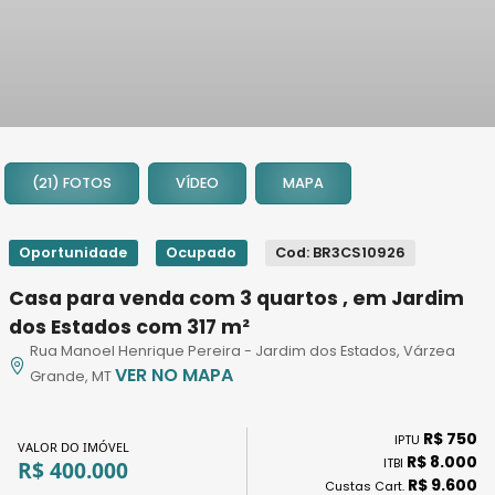
1
2
(21) FOTOS
VÍDEO
MAPA
3
4
5
Oportunidade
Ocupado
Cod: BR3CS10926
6
Casa para venda com 3 quartos , em Jardim
7
dos Estados com 317 m²
8
Rua Manoel Henrique Pereira - Jardim dos Estados, Várzea
9
VER NO MAPA
Grande, MT
10
11
R$ 750
IPTU
12
VALOR DO IMÓVEL
R$ 8.000
ITBI
R$ 400.000
13
R$ 9.600
Custas Cart.