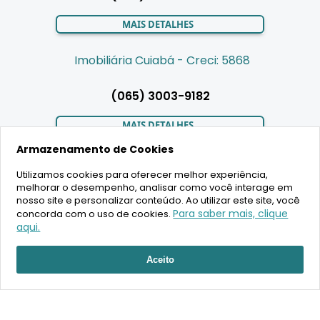
MAIS DETALHES
Imobiliária Cuiabá - Creci: 5868
(065) 3003-9182
MAIS DETALHES
Armazenamento de Cookies
Utilizamos cookies para oferecer melhor experiência,
LIGAMOS PARA VOCÊ
melhorar o desempenho, analisar como você interage em
nosso site e personalizar conteúdo. Ao utilizar este site, você
Para saber mais, clique
concorda com o uso de cookies.
aqui.
RECEBER ATENDIMENTO
2020 Copyright - BR House Inteligência Imobiliária LTDA -
Aceito
16.630.405/0001-43 - CRECI 19701 - Todos os direitos reservados
Desenvolvimento: