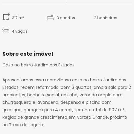
14
15
16
317 m²
3 quartos
2 banheiros
17
4 vagas
18
19
20
Sobre este imóvel
21
Casa no bairro Jardim dos Estados
Apresentamos essa maravilhosa casa no bairro Jardim dos
Estados, recém reformada, com 3 quartos, ampla sala para 2
ambientes, banheiro social, cozinha, varanda ampla com
churrasqueira e lavanderia, despensa e piscina com
quiosque, garagem para 4 carros, terreno total de 907 m².
Região de grande crescimento em Várzea Grande, próximo
ao Trevo do Lagarto.