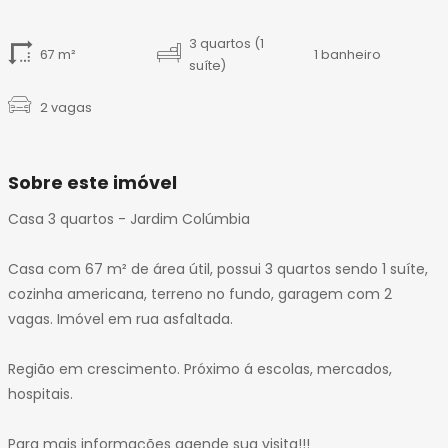
14
15
3 quartos (1
67 m²
1 banheiro
16
suíte)
17
2 vagas
Sobre este imóvel
Casa 3 quartos - Jardim Colúmbia
Casa com 67 m² de área útil, possui 3 quartos sendo 1 suíte,
cozinha americana, terreno no fundo, garagem com 2
vagas. Imóvel em rua asfaltada.
Região em crescimento. Próximo á escolas, mercados,
hospitais.
Para mais informações agende sua visita!!!