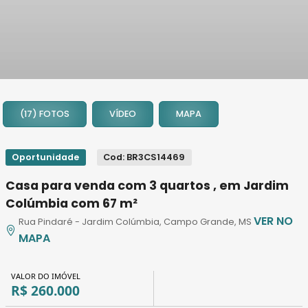
1
2
(17) FOTOS
VÍDEO
MAPA
3
4
5
Oportunidade
Cod: BR3CS14469
6
Casa para venda com 3 quartos , em Jardim
7
Colúmbia com 67 m²
8
VER NO
Rua Pindaré - Jardim Colúmbia, Campo Grande, MS
9
MAPA
10
11
VALOR DO IMÓVEL
12
R$ 260.000
13