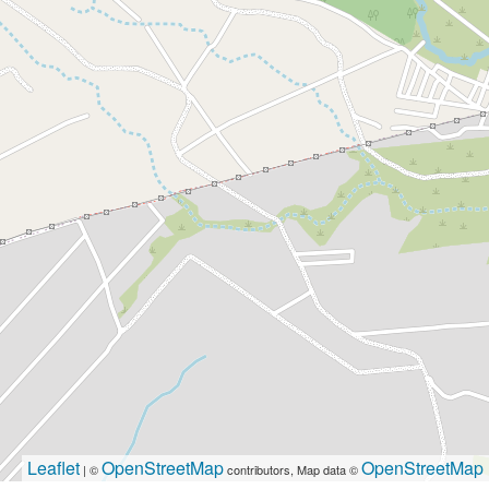
Leaflet
OpenStreetMap
OpenStreetMap
| ©
contributors, Map data ©