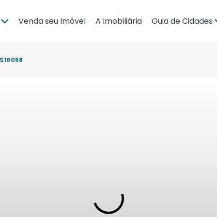
Venda seu Imóvel
A Imobiliária
Guia de Cidades
ia
Brasília
po Grande
Campo Grande
CS16058
bá
Cuiabá
Guia de Regiões