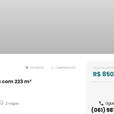
FAVORITOS
COMPARTILHAR
VALOR DO IMÓVE
R$ 850
ú com 223 m²
Ligu
2 vagas
(061) 9