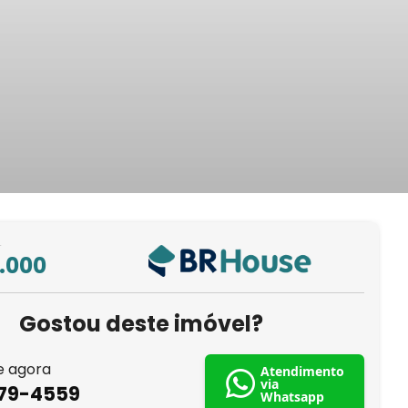
L
.000
Gostou deste imóvel?
e agora
Atendimento
via
879-4559
Whatsapp