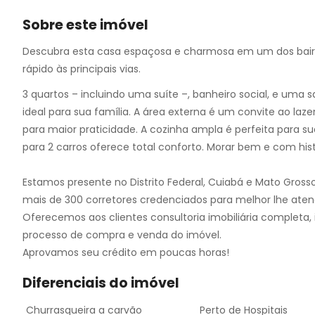
10
11
Sobre este imóvel
12
Descubra esta casa espaçosa e charmosa em um dos bairr
13
rápido às principais vias.
14
15
3 quartos – incluindo uma suíte –, banheiro social, e uma
16
ideal para sua família. A área externa é um convite ao laz
17
para maior praticidade. A cozinha ampla é perfeita para su
18
para 2 carros oferece total conforto. Morar bem e com histó
19
Estamos presente no Distrito Federal, Cuiabá e Mato Gross
mais de 300 corretores credenciados para melhor lhe aten
Oferecemos aos clientes consultoria imobiliária completa, i
processo de compra e venda do imóvel.
Aprovamos seu crédito em poucas horas!
Diferenciais do imóvel
Churrasqueira a carvão
Perto de Hospitais