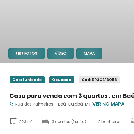
(19) FOTOS
VÍDEO
MAPA
1
2
Oportunidade
Ocupado
Cod: BR3CS16058
3
4
Casa para venda com 3 quartos , em Ba
5
VER NO MAPA
Rua das Palmeiras - Baú, Cuiabá, MT
6
7
8
223 m²
3 quartos (1 suíte)
2 banheiros
9