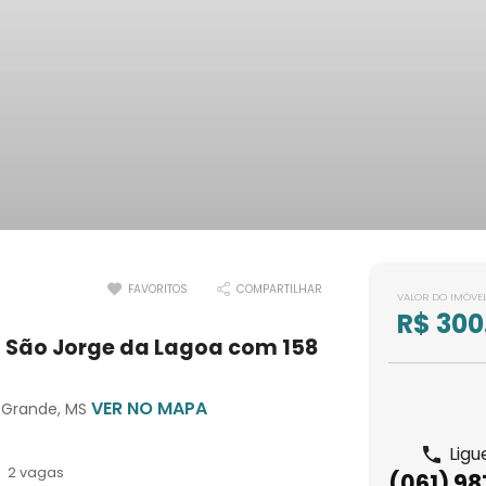
FAVORITOS
COMPARTILHAR
VALOR DO IMÓVE
R$ 300
a São Jorge da Lagoa com 158
VER NO MAPA
o Grande, MS
Ligu
2 vagas
(061) 9