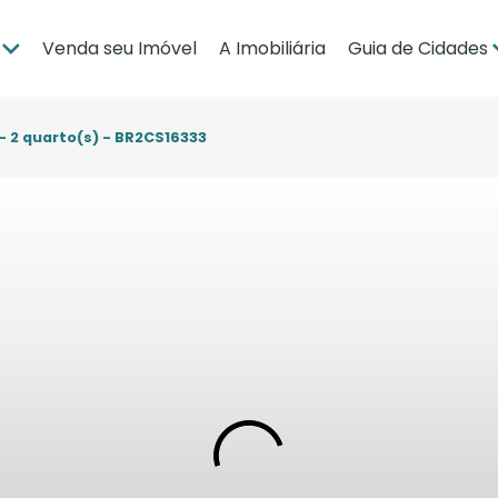
Venda seu Imóvel
A Imobiliária
Guia de Cidades
ia
Brasília
po Grande
Campo Grande
- 2 quarto(s) - BR2CS16333
bá
Cuiabá
Guia de Regiões