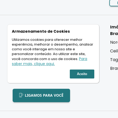
Imóveis
Imóveis
Imó
Armazenamento de Cookies
Residenciais
Comerciais
Bra
Utilizamos cookies para oferecer melhor
Casas
Salas
Nor
experiência, melhorar o desempenho, analisar
como você interage em nosso site e
Apartamentos
Lojas
Cei
personalizar conteúdo. Ao utilizar este site,
Para
você concorda com o uso de cookies.
Coberturas
Andar Inteiro
Tag
saber mais, clique aqui.
Terrenos
Lançamentos
Bra
Aceito
Lançamentos
LIGAMOS PARA VOCÊ