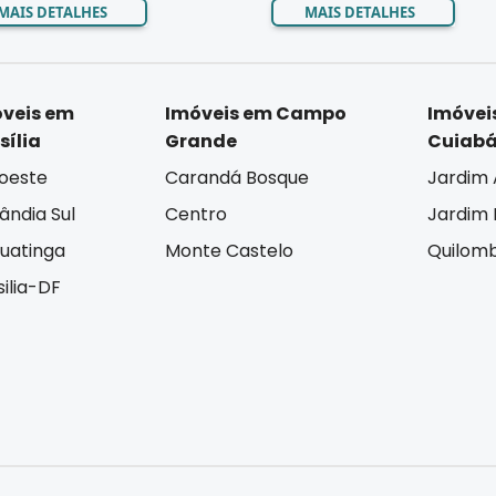
MAIS DETALHES
MAIS DETALHES
veis em
Imóveis em Campo
Imóvei
sília
Grande
Cuiab
oeste
Carandá Bosque
Jardim 
lândia Sul
Centro
Jardim I
uatinga
Monte Castelo
Quilom
silia-DF