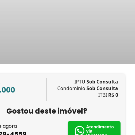
IPTU
Sob Consulta
L
.000
Condomínio
Sob Consulta
ITBI
R$ 0
Gostou deste imóvel?
e agora
Atendimento
via
879-4559