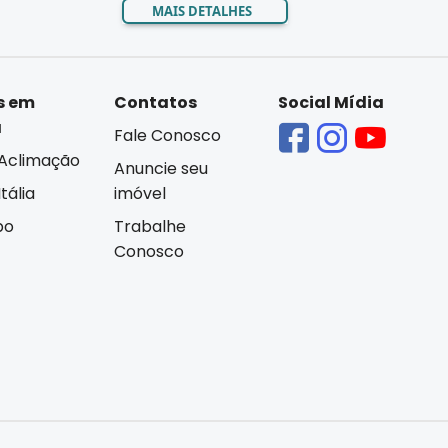
MAIS DETALHES
s em
Contatos
Social Mídia
á
Fale Conosco
Aclimação
Anuncie seu
tália
imóvel
bo
Trabalhe
Conosco