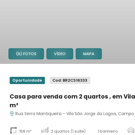
(6) FOTOS
VÍDEO
MAPA
1
2
Oportunidade
Cod: BR2CS16333
3
4
Casa para venda com 2 quartos , em Vil
5
m²
6
Rua Serra Mantiqueira - Vila São Jorge da Lagoa, Camp
158 m²
2 quartos (1 suíte)
1 banheiro