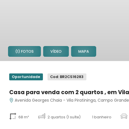
(1) FOTOS
VÍDEO
MAPA
1
Oportunidade
Cod: BR2CS16283
Casa para venda com 2 quartos , em Vila
Avenida Georges Chaia - Vila Piratininga, Campo Grand
68 m²
2 quartos (1 suíte)
1 banheiro