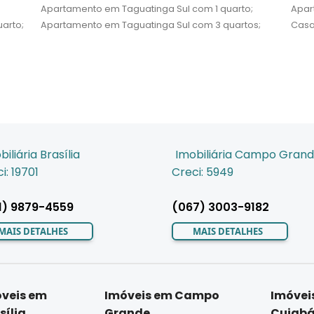
Apartamento em Taguatinga Sul com 1 quarto;
Apar
arto;
Apartamento em Taguatinga Sul com 3 quartos;
Casa
biliária Brasília
Imobiliária Campo Gran
i: 19701
Creci: 5949
1) 9879-4559
(067) 3003-9182
MAIS DETALHES
MAIS DETALHES
veis em
Imóveis em Campo
Imóvei
sília
Grande
Cuiab