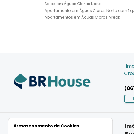
Salas em Águas Claras Norte;
Apartamento em Águas Claras Norte com 1 qu
Apartamentos em Águas Claras Areal;
Imo
Crec
(06
Imóveis
Imóveis
Imó
Armazenamento de Cookies
Residenciais
Comerciais
Bra