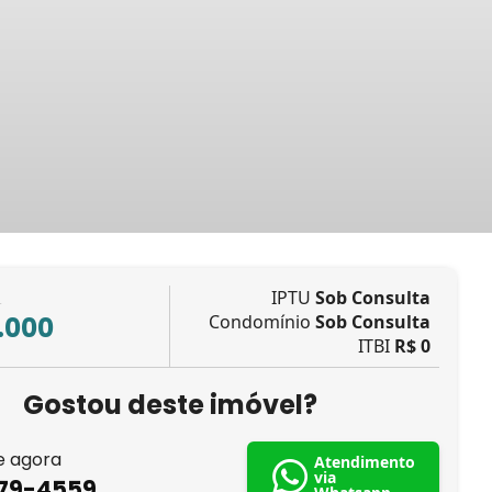
IPTU
Sob Consulta
L
.000
Condomínio
Sob Consulta
ITBI
R$ 0
Gostou deste imóvel?
e agora
Atendimento
via
879-4559