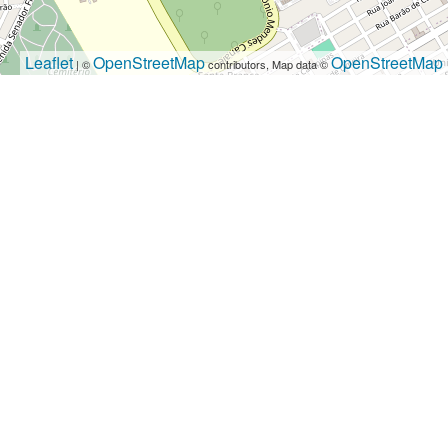
Leaflet
OpenStreetMap
OpenStreetMap
| ©
contributors, Map data ©