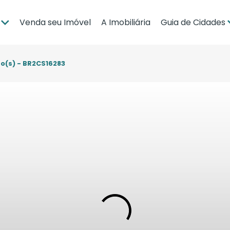
Venda seu Imóvel
A Imobiliária
Guia de Cidades
ia
Brasília
po Grande
Campo Grande
rto(s) - BR2CS16283
bá
Cuiabá
Guia de Regiões