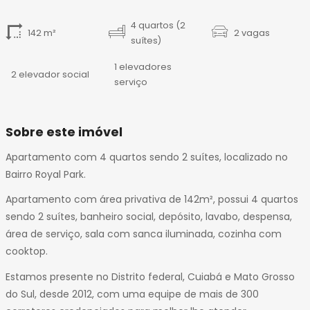
14
15
4 quartos (2
142 m²
2 vagas
16
suítes)
17
1 elevadores
18
2 elevador social
serviço
19
20
21
Sobre este imóvel
22
Apartamento com 4 quartos sendo 2 suítes, localizado no
23
Bairro Royal Park.
24
25
Apartamento com área privativa de 142m², possui 4 quartos
26
sendo 2 suítes, banheiro social, depósito, lavabo, despensa,
27
área de serviço, sala com sanca iluminada, cozinha com
28
cooktop.
Estamos presente no Distrito federal, Cuiabá e Mato Grosso
do Sul, desde 2012, com uma equipe de mais de 300