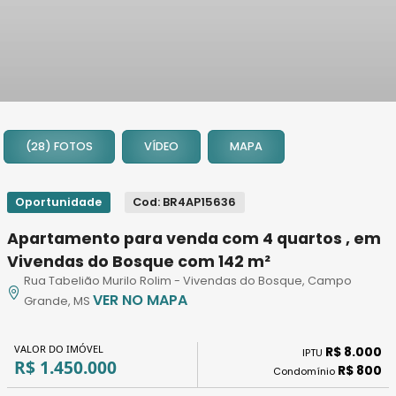
1
2
(28) FOTOS
VÍDEO
MAPA
3
4
5
Oportunidade
Cod: BR4AP15636
6
Apartamento para venda com 4 quartos , em
7
Vivendas do Bosque com 142 m²
8
Rua Tabelião Murilo Rolim - Vivendas do Bosque, Campo
9
VER NO MAPA
Grande, MS
10
11
VALOR DO IMÓVEL
R$ 8.000
IPTU
12
R$ 1.450.000
R$ 800
Condomínio
13