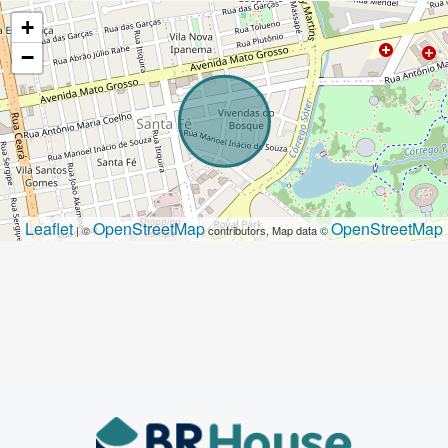
+
−
Leaflet
OpenStreetMap
OpenStreetMap
| ©
contributors, Map data ©