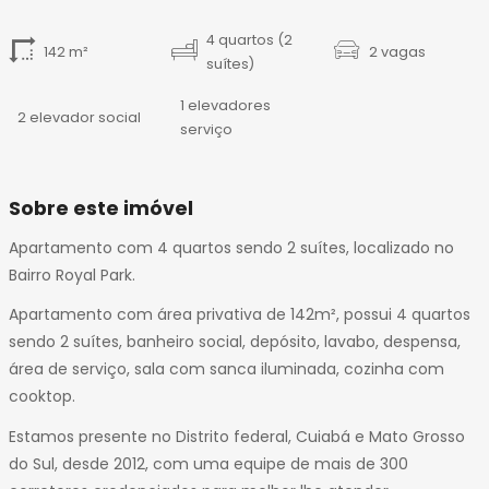
14
15
4 quartos (2
142 m²
2 vagas
16
suítes)
17
1 elevadores
18
2 elevador social
serviço
19
20
21
Sobre este imóvel
22
Apartamento com 4 quartos sendo 2 suítes, localizado no
23
Bairro Royal Park.
24
25
Apartamento com área privativa de 142m², possui 4 quartos
26
sendo 2 suítes, banheiro social, depósito, lavabo, despensa,
27
área de serviço, sala com sanca iluminada, cozinha com
28
cooktop.
Estamos presente no Distrito federal, Cuiabá e Mato Grosso
do Sul, desde 2012, com uma equipe de mais de 300