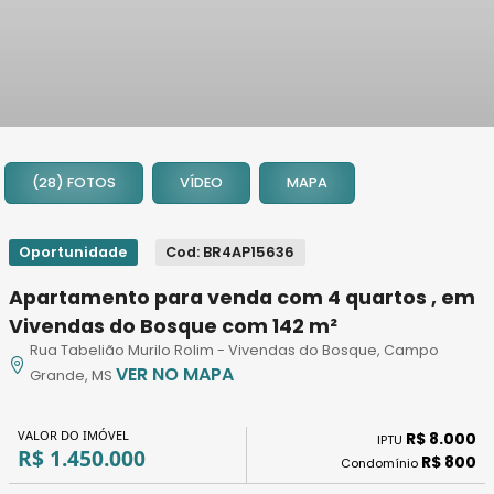
1
2
(28) FOTOS
VÍDEO
MAPA
3
4
5
Oportunidade
Cod: BR4AP15636
6
Apartamento para venda com 4 quartos , em
7
Vivendas do Bosque com 142 m²
8
Rua Tabelião Murilo Rolim - Vivendas do Bosque, Campo
9
VER NO MAPA
Grande, MS
10
11
VALOR DO IMÓVEL
R$ 8.000
IPTU
12
R$ 1.450.000
R$ 800
Condomínio
13