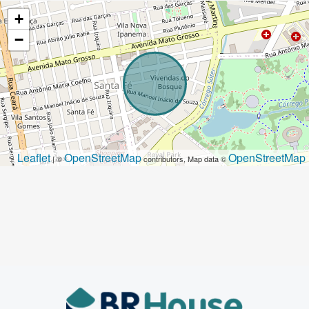
+
−
Leaflet
OpenStreetMap
OpenStreetMap
| ©
contributors, Map data ©