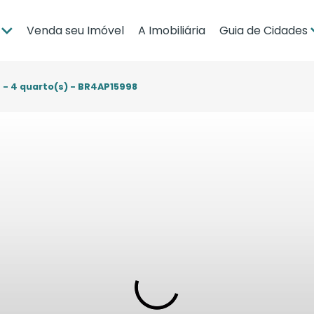
Venda seu Imóvel
A Imobiliária
Guia de Cidades
ia
Brasília
po Grande
Campo Grande
 - 4 quarto(s) - BR4AP15998
bá
Cuiabá
Guia de Regiões