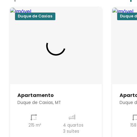
Duque de Caxias
Duque d
Apartamento
Apart
Duque de Caxias, MT
Duque d
215 m²
4 quartos
158
3 suítes