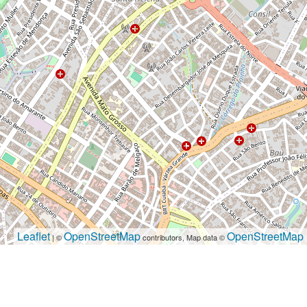
Leaflet
OpenStreetMap
OpenStreetMap
| ©
contributors, Map data ©