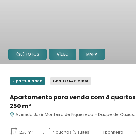
(30) FOTOS
VÍDEO
MAPA
1
2
Oportunidade
Cod: BR4AP15998
3
4
Apartamento para venda com 4 quartos
5
250 m²
6
7
Avenida José Monteiro de Figueiredo - Duque de Caxias
8
9
250 m²
4 quartos (3 suítes)
1 banheiro