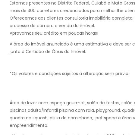
28
Estamos presentes no Distrito Federal, Cuiabá e Mato Gros
29
mais de 300 corretores credenciados para melhor lhe aten
30
Oferecemos aos clientes consultoria imobiliária completa, i
processo de compra e venda do imóvel.
Aprovamos seu crédito em poucas horas!
A área do imóvel anunciado é uma estimativa e deve ser 
junto à Certidão de Ônus do Imóvel.
*Os valores e condições sujeitos à alteração sem prévio!
Área de lazer com espaço gourmet, salão de festas, salão d
piscinas adulto/infantil piscina com raia, playground, quadra 
quadra de squash, pista de caminhada, pet space e área v
empreendimento.