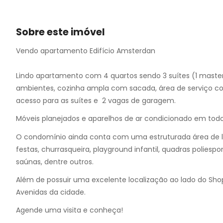
10
11
12
Sobre este imóvel
13
Vendo apartamento Edifício Amsterdan
14
15
Lindo apartamento com 4 quartos sendo 3 suítes (1 master
16
ambientes, cozinha ampla com sacada, área de serviço 
17
acesso para as suítes e 2 vagas de garagem.
18
19
Móveis planejados e aparelhos de ar condicionado em tod
20
O condomínio ainda conta com uma estruturada área de laz
21
festas, churrasqueira, playground infantil, quadras poliesp
22
saúnas, dentre outros.
23
24
Além de possuir uma excelente localização ao lado do Shop
25
Avenidas da cidade.
26
Agende uma visita e conheça!
27