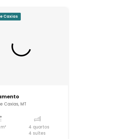
e Caxias
amento
e Caxias, MT
 m²
4 quartos
4 suítes