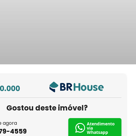
L
00.000
Gostou deste imóvel?
e agora
Atendimento
via
879-4559
Whatsapp