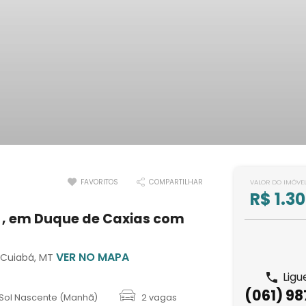
FAVORITOS
COMPARTILHAR
VALOR DO IMÓVE
R$ 1.3
 , em Duque de Caxias com
VER NO MAPA
, Cuiabá, MT
Ligu
(061) 9
Sol Nascente (Manhã)
2 vagas