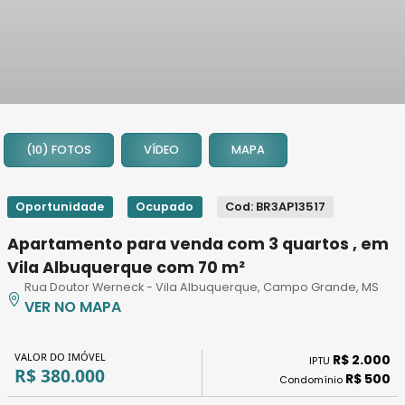
1
2
(10) FOTOS
VÍDEO
MAPA
3
4
5
Oportunidade
Ocupado
Cod: BR3AP13517
6
Apartamento para venda com 3 quartos , em
7
Vila Albuquerque com 70 m²
8
Rua Doutor Werneck - Vila Albuquerque, Campo Grande, MS
9
VER NO MAPA
10
VALOR DO IMÓVEL
R$ 2.000
IPTU
R$ 380.000
R$ 500
Condomínio