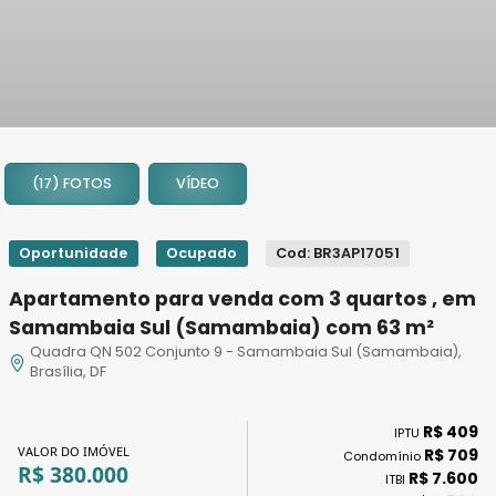
1
2
(17) FOTOS
VÍDEO
3
4
5
Oportunidade
Ocupado
Cod: BR3AP17051
6
Apartamento para venda com 3 quartos , em
7
Samambaia Sul (Samambaia) com 63 m²
8
Quadra QN 502 Conjunto 9 - Samambaia Sul (Samambaia),
9
Brasília, DF
10
11
R$ 409
IPTU
12
VALOR DO IMÓVEL
R$ 709
Condomínio
R$ 380.000
13
R$ 7.600
ITBI