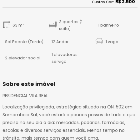
R$ 2.500
14
Custas Cart.
15
16
3 quartos (1
17
63 m²
1 banheiro
suíte)
Sol Poente (Tarde)
12 Andar
1 vaga
1 elevadores
2 elevador social
serviço
Sobre este imóvel
RESIDENCIAL VILA REAL
Localização privilegiada, estratégica situado na QN. 502 em
Samambaia Sul, você estará a poucos passos de tudo o que
precisa no seu dia a dia: mercados, padarias, farmácias,
escolas e diversos serviços essenciais. Menos tempo no
trânsito, mais tempo com quem você ama.