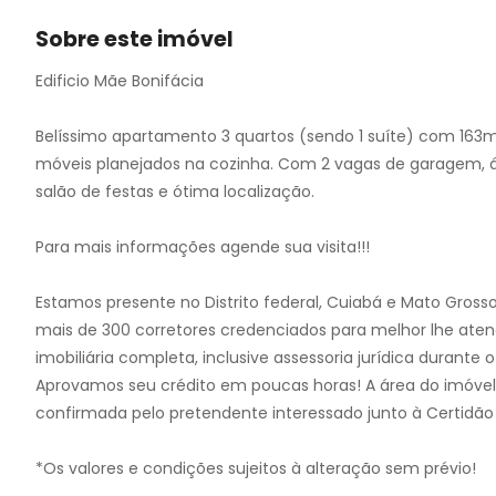
10
11
Sobre este imóvel
12
Edificio Mãe Bonifácia
13
14
Belíssimo apartamento 3 quartos (sendo 1 suíte) com 163m
15
móveis planejados na cozinha. Com 2 vagas de garagem, ár
16
salão de festas e ótima localização.
17
18
Para mais informações agende sua visita!!!
19
20
Estamos presente no Distrito federal, Cuiabá e Mato Gross
21
mais de 300 corretores credenciados para melhor lhe aten
22
imobiliária completa, inclusive assessoria jurídica durant
23
Aprovamos seu crédito em poucas horas! A área do imóvel
24
confirmada pelo pretendente interessado junto à Certidão
*Os valores e condições sujeitos à alteração sem prévio!