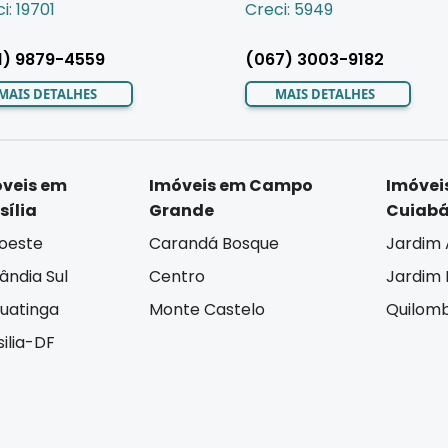
i: 19701
Creci: 5949
1) 9879-4559
(067) 3003-9182
MAIS DETALHES
MAIS DETALHES
veis em
Imóveis em Campo
Imóvei
sília
Grande
Cuiab
oeste
Carandá Bosque
Jardim 
lândia Sul
Centro
Jardim I
uatinga
Monte Castelo
Quilom
silia-DF