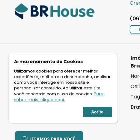
Crec
(06
Imóveis
Imóveis
Imó
Armazenamento de Cookies
Residenciais
Comerciais
Bra
Utilizamos cookies para oferecer melhor
Casas
Salas
Nor
experiência, melhorar o desempenho, analisar
como você interage em nosso site e
Apartamentos
Lojas
Cei
personalizar conteúdo. Ao utilizar este site,
Para
você concorda com o uso de cookies.
Coberturas
Andar Inteiro
Tag
saber mais, clique aqui.
Terrenos
Lançamentos
Bra
Aceito
Lançamentos
LIGAMOS PARA VOCÊ