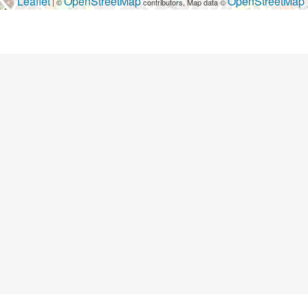
Leaflet
OpenStreetMap
OpenStreetMap
| ©
contributors, Map data ©