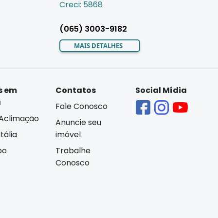
Creci: 5868
(065) 3003-9182
MAIS DETALHES
s em
Contatos
Social Mídia
á
Fale Conosco
Aclimação
Anuncie seu
tália
imóvel
bo
Trabalhe
Conosco