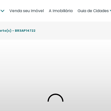
Venda seu Imóvel
A Imobiliária
Guia de Cidades
ia
Brasília
po Grande
Campo Grande
arto(s) - BR3AP14722
bá
Cuiabá
Guia de Regiões