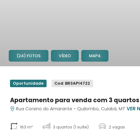
(24) FOTOS
VÍDEO
MAPA
1
2
Oportunidade
Cod: BR3AP14722
3
4
Apartamento para venda com 3 quartos 
5
VER 
Rua Corsino do Amarante - Quilombo, Cuiabá, MT
6
7
8
163 m²
3 quartos (1 suíte)
2 vagas
9