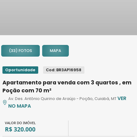
1
2
(33) FOTOS
MAPA
3
4
5
Oportunidade
Cod: BR3AP16958
6
Apartamento para venda com 3 quartos , em
7
Poção com 70 m²
8
VER
Av. Des. Antônio Quirino de Araújo - Poção, Cuiabá, MT
9
NO MAPA
10
11
VALOR DO IMÓVEL
12
R$ 320.000
13