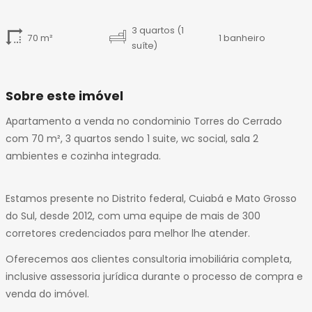
14
15
3 quartos (1
70 m²
1 banheiro
16
suíte)
17
18
19
Sobre este imóvel
20
Apartamento a venda no condominio Torres do Cerrado
21
com 70 m², 3 quartos sendo 1 suite, wc social, sala 2
22
ambientes e cozinha integrada.
23
24
25
Estamos presente no Distrito federal, Cuiabá e Mato Grosso
26
do Sul, desde 2012, com uma equipe de mais de 300
27
corretores credenciados para melhor lhe atender.
28
Oferecemos aos clientes consultoria imobiliária completa,
29
inclusive assessoria jurídica durante o processo de compra e
30
venda do imóvel.
31