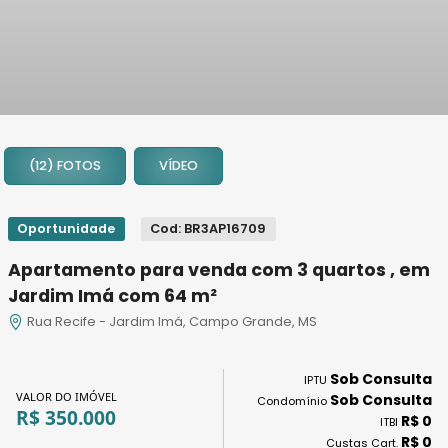
1
2
(12) FOTOS
VÍDEO
3
4
5
Oportunidade
Cod: BR3AP16709
6
Apartamento para venda com 3 quartos , em
7
Jardim Imá com 64 m²
8
Rua Recife - Jardim Imá, Campo Grande, MS
9
10
Sob Consulta
11
IPTU
VALOR DO IMÓVEL
Sob Consulta
Condomínio
12
R$ 350.000
R$ 0
ITBI
R$ 0
Custas Cart.