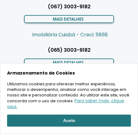
(067) 3003-9182
MAIS DETALHES
Imobiliária Cuiabá - Creci: 5868
(065) 3003-9182
MAIS DETALHES
Armazenamento de Cookies
Utilizamos cookies para oferecer melhor experiência,
LIGAMOS PARA VOCÊ
melhorar o desempenho, analisar como você interage em
nosso site e personalizar conteúdo. Ao utilizar este site, você
Para saber mais, clique
concorda com o uso de cookies.
aqui.
RECEBER ATENDIMENTO
2020 Copyright - BR House Inteligência Imobiliária LTDA -
Aceito
16.630.405/0001-43 - CRECI 19701 - Todos os direitos reservados