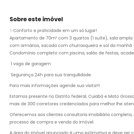
10
11
12
Sobre este imóvel
13
✨Conforto e praticidade em um só lugar!
14
Apartamento de 70m² com 3 quartos (1 suíte), sala ampla
15
com armários, sacada com churrasqueira e sol da manhã 
16
Condomínio completo com piscina, salão de festas, academ
17
1 vaga de garagem
Segurança 24h para sua tranquilidade.
Para mais informações agende sua visita!!!
Estamos presente no Distrito federal, Cuiabá e Mato Gross
mais de 300 corretores credenciados para melhor lhe aten
Oferecemos aos clientes consultoria imobiliária completa, i
processo de compra e venda do imóvel.
A área do imóvel anunciado é uma estimativa e deve ser 