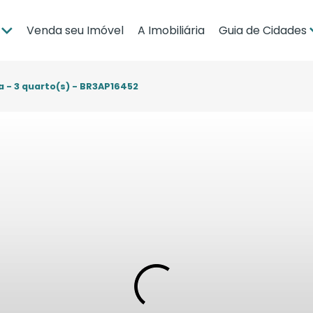
Venda seu Imóvel
A Imobiliária
Guia de Cidades
ia
Brasília
po Grande
Campo Grande
a - 3 quarto(s) - BR3AP16452
bá
Cuiabá
Guia de Regiões