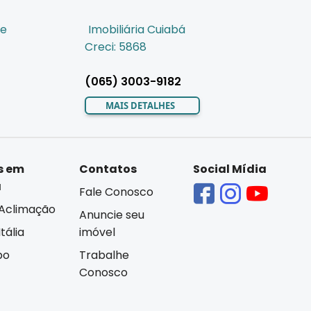
de
Imobiliária Cuiabá
Creci: 5868
(065) 3003-9182
MAIS DETALHES
s em
Contatos
Social Mídia
á
Fale Conosco
Aclimação
Anuncie seu
tália
imóvel
bo
Trabalhe
Conosco