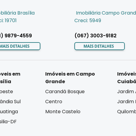
biliária Brasília
Imobiliária Campo Gran
i: 19701
Creci: 5949
1) 9879-4559
(067) 3003-9182
MAIS DETALHES
MAIS DETALHES
veis em
Imóveis em Campo
Imóvei
sília
Grande
Cuiab
oeste
Carandá Bosque
Jardim 
lândia Sul
Centro
Jardim I
uatinga
Monte Castelo
Quilom
silia-DF