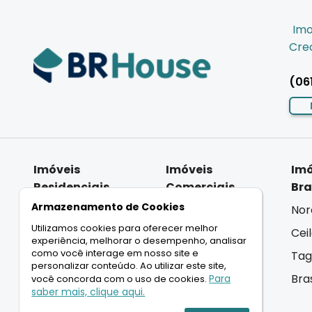
Imo
Crec
(06
Imóveis
Imóveis
Imó
Residenciais
Comerciais
Bra
Armazenamento de Cookies
Casas
Salas
Nor
Utilizamos cookies para oferecer melhor
Apartamentos
Lojas
Cei
experiência, melhorar o desempenho, analisar
como você interage em nosso site e
Coberturas
Andar Inteiro
Tag
personalizar conteúdo. Ao utilizar este site,
Terrenos
Lançamentos
Bra
Para
você concorda com o uso de cookies.
saber mais, clique aqui.
Lançamentos